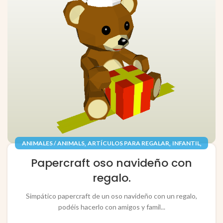
,
,
,
ANIMALES / ANIMALS
ARTÍCULOS PARA REGALAR
INFANTIL
,
,
JUGUETES / TOYS
PAPEL / PAPER
Papercraft oso navideño con
RECORTABLES PAPERCRAFT
regalo.
Simpático papercraft de un oso navideño con un regalo,
podéis hacerlo con amigos y famil...