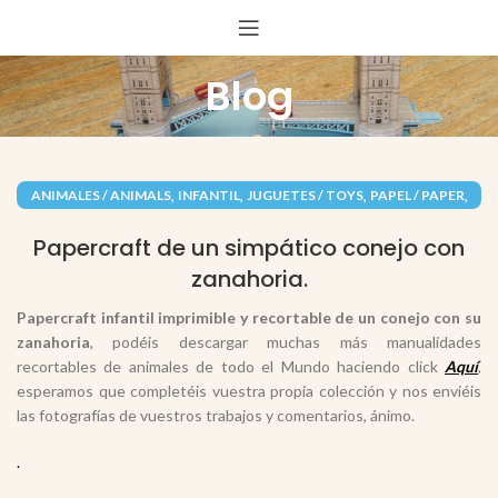
Blog
,
,
,
,
ANIMALES / ANIMALS
INFANTIL
JUGUETES / TOYS
PAPEL / PAPER
RECORTABLES PAPERCRAFT
Papercraft de un simpático conejo con
zanahoria.
Papercraft infantil imprimible y recortable de un conejo con su
zanahoria
, podéis descargar muchas más manualidades
recortables de animales de todo el Mundo haciendo click
Aquí
,
esperamos que completéis vuestra propia colección y nos enviéis
las fotografías de vuestros trabajos y comentarios, ánimo.
.