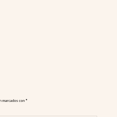
rec
*
án marcados con