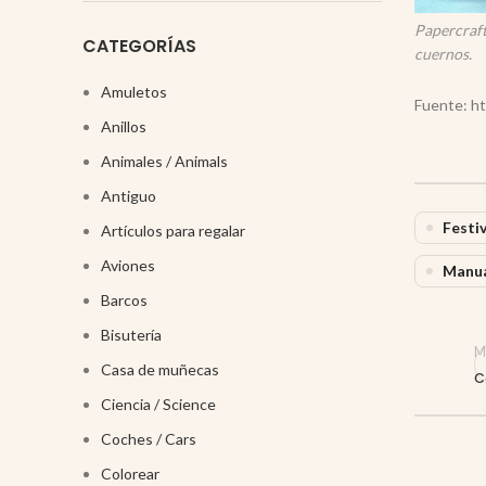
Papercraft
CATEGORÍAS
cuernos.
Amuletos
Fuente: h
Anillos
Animales / Animals
Antiguo
Festiv
Artículos para regalar
Aviones
Manua
Barcos
Bisutería
M
Casa de muñecas
C
Ciencia / Science
Coches / Cars
Colorear