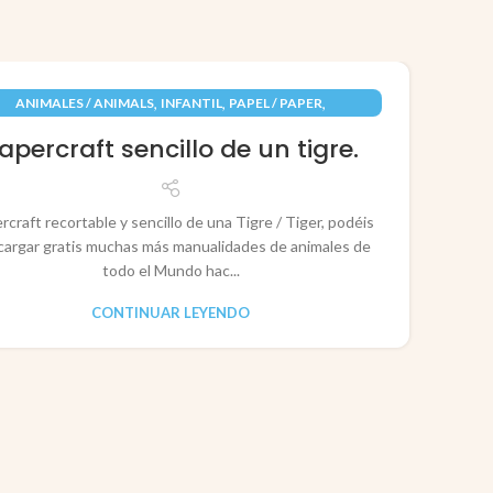
09
,
,
,
ANIMALES / ANIMALS
INFANTIL
PAPEL / PAPER
JUN
RECORTABLES PAPERCRAFT
apercraft sencillo de un tigre.
rcraft recortable y sencillo de una Tigre / Tiger, podéis
cargar gratis muchas más manualidades de animales de
todo el Mundo hac...
CONTINUAR LEYENDO
CO
P
Pape