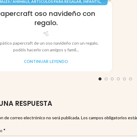
,
,
,
ALES / ANIMALS
ARTÍCULOS PARA REGALAR
INFANTIL
,
,
TES / TOYS
PAPEL / PAPER
RECORTABLES PAPERCRAFT
Papercraft oso navideño con
regalo.
pático papercraft de un oso navideño con un regalo,
podéis hacerlo con amigos y famil...
CONTINUAR LEYENDO
UNA RESPUESTA
ón de correo electrónico no será publicada.
Los campos obligatorios est
*
io