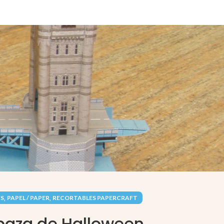
,
,
YS
PAPEL / PAPER
RECORTABLES PAPERCRAFT
abaza de Halloween.