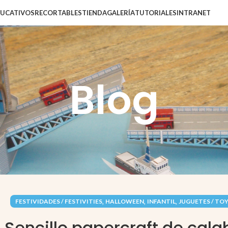
DUCATIVOS
RECORTABLES
TIENDA
GALERÍA
TUTORIALES
INTRANET
Blog
,
,
,
FESTIVIDADES / FESTIVITIES
HALLOWEEN
INFANTIL
JUGUETES / TO
Sencillo papercraft de cal