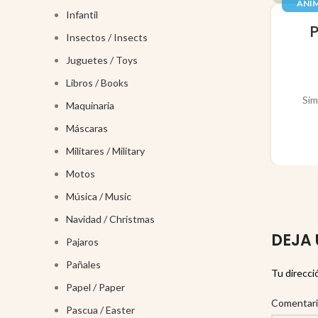
ANIM
Infantil
JUGUE
Insectos / Insects
Juguetes / Toys
Libros / Books
Sim
Maquinaria
Máscaras
Militares / Military
Motos
Música / Music
Navidad / Christmas
DEJA 
Pajaros
Pañales
Tu direcci
Papel / Paper
Comentar
Pascua / Easter