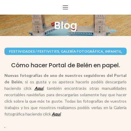
Blog
,
,
,
FESTIVIDADES / FESTIVITIES
GALERÍA FOTOGRÁFICA
INFANTIL
,
,
NAVIDAD / CHRISTMAS
PAPEL / PAPER
Cómo hacer Portal de Belén en papel.
RECORTABLES PAPERCRAFT
Nuevas fotografías de uno de nuestros seguidores del Portal
de Belén
, si os gusta y os apetece hacerlo podéis descargarlo
haciendo click
Aquí
, también encontrarás otras manualidades
recortables navideñas para descargarlas solamente hay que hacer
click sobre la que más te guste. Todas las fotografías de vuestros
trabajos y los que nosotros realizamos podéis verlas en la Galería
fotográfica haciendo click
Aquí
.
.