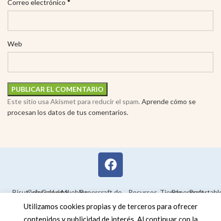
*
Correo electrónico
Web
Este sitio usa Akismet para reducir el spam.
Aprende cómo se
procesan los datos de tus comentarios.
Bisutería
Colorear
Galería
Legal
Muebles
Papercraft de
Recursos
Tienda
Papercraft
Recortabl
Maquetas en
educativos
Utilizamos cookies propias y de terceros para ofrecer
3D
contenidos y publicidad de interés. Al continuar con la