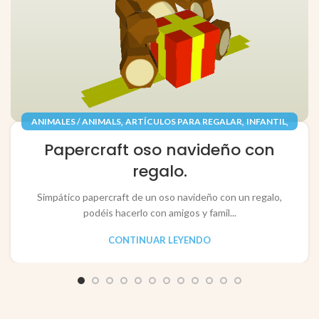
,
,
,
ANIMALES / ANIMALS
ARTÍCULOS PARA REGALAR
INFANTIL
,
,
JUGUETES / TOYS
PAPEL / PAPER
Papercraft oso navideño con
RECORTABLES PAPERCRAFT
regalo.
Simpático papercraft de un oso navideño con un regalo,
podéis hacerlo con amigos y famil...
CONTINUAR LEYENDO