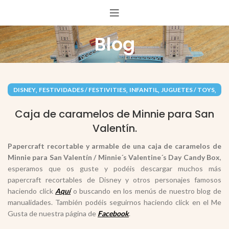
Blog
,
,
,
,
DISNEY
FESTIVIDADES / FESTIVITIES
INFANTIL
JUGUETES / TOYS
,
,
PAPEL / PAPER
PERSONAJES
RECORTABLES PAPERCRAFT
Caja de caramelos de Minnie para San
Valentín.
Papercraft recortable y armable de una caja de caramelos de
Minnie para San Valentín
/ Minnie´s Valentine´s Day Candy Box
,
esperamos que os guste y podéis descargar muchos más
papercraft recortables de Disney y otros personajes famosos
haciendo click
Aquí
o buscando en los menús de nuestro blog de
manualidades. También podéis seguirnos haciendo click en el Me
Gusta de nuestra página de
Facebook
.