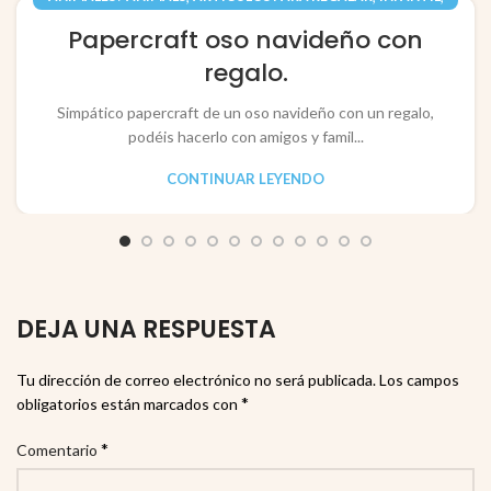
,
,
JUGUETES / TOYS
PAPEL / PAPER
Papercraft oso navideño con
RECORTABLES PAPERCRAFT
regalo.
Simpático papercraft de un oso navideño con un regalo,
podéis hacerlo con amigos y famil...
CONTINUAR LEYENDO
DEJA UNA RESPUESTA
Tu dirección de correo electrónico no será publicada.
Los campos
*
obligatorios están marcados con
*
Comentario