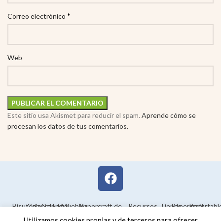
*
Correo electrónico
Web
Este sitio usa Akismet para reducir el spam.
Aprende cómo se
procesan los datos de tus comentarios.
Bisutería
Colorear
Galería
Legal
Muebles
Papercraft de
Recursos
Tienda
Papercraft
Recortabl
Maquetas en
educativos
Utilizamos cookies propias y de terceros para ofrecer