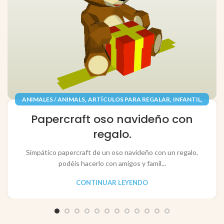
,
,
,
ANIMALES / ANIMALS
ARTÍCULOS PARA REGALAR
INFANTIL
,
,
JUGUETES / TOYS
PAPEL / PAPER
Papercraft oso navideño con
RECORTABLES PAPERCRAFT
regalo.
Simpático papercraft de un oso navideño con un regalo,
podéis hacerlo con amigos y famil...
CONTINUAR LEYENDO