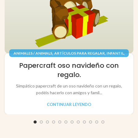
,
,
,
ANIMALES / ANIMALS
ARTÍCULOS PARA REGALAR
INFANTIL
,
,
JUGUETES / TOYS
PAPEL / PAPER
Papercraft oso navideño con
RECORTABLES PAPERCRAFT
regalo.
Simpático papercraft de un oso navideño con un regalo,
podéis hacerlo con amigos y famil...
CONTINUAR LEYENDO