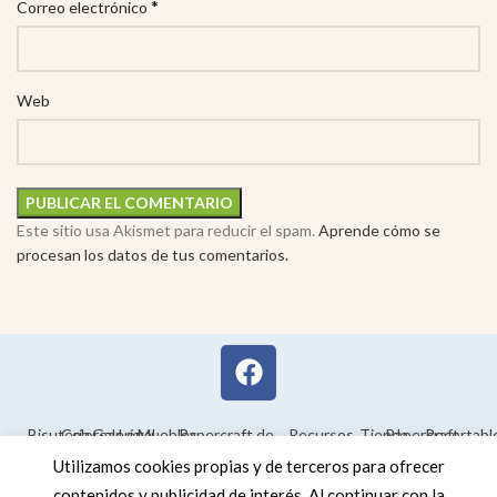
*
Correo electrónico
Web
Este sitio usa Akismet para reducir el spam.
Aprende cómo se
procesan los datos de tus comentarios.
Bisutería
Colorear
Galería
Legal
Muebles
Papercraft de
Recursos
Tienda
Papercraft
Recortabl
Maquetas en
educativos
Utilizamos cookies propias y de terceros para ofrecer
3D
contenidos y publicidad de interés. Al continuar con la