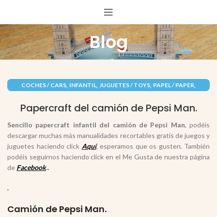
Blog
,
,
,
,
COCHES / CARS
INFANTIL
JUGUETES / TOYS
PAPEL / PAPER
,
RECORTABLES PAPERCRAFT
VEHÍCULOS / VEHICLES
Papercraft del camión de Pepsi Man.
Sencillo papercraft infantil del camión de Pepsi Man
, podéis
descargar muchas más manualidades recortables gratis de juegos y
juguetes haciendo click
Aquí
, esperamos que os gusten. También
podéis seguirnos haciendo click en el Me Gusta de nuestra página
de
Facebook
.
.
.
Camión de Pepsi Man.