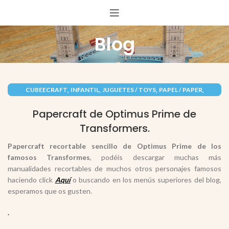
Blog
,
,
,
,
CUBEECRAFT
INFANTIL
JUGUETES / TOYS
PAPEL / PAPER
,
PERSONAJES
RECORTABLES PAPERCRAFT
Papercraft de Optimus Prime de
Transformers.
Papercraft recortable sencillo de Optimus Prime de los
famosos Transformes
, podéis descargar muchas más
manualidades recortables de muchos otros personajes famosos
haciendo click
Aquí
o buscando en los menús superiores del blog,
esperamos que os gusten.
.