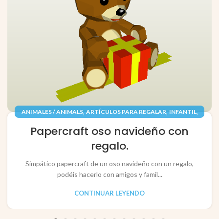
,
,
,
ANIMALES / ANIMALS
ARTÍCULOS PARA REGALAR
INFANTIL
,
,
JUGUETES / TOYS
PAPEL / PAPER
Papercraft oso navideño con
RECORTABLES PAPERCRAFT
regalo.
Simpático papercraft de un oso navideño con un regalo,
podéis hacerlo con amigos y famil...
CONTINUAR LEYENDO