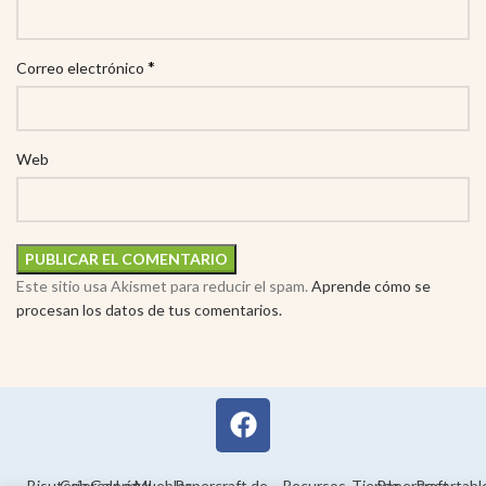
*
Correo electrónico
Web
Este sitio usa Akismet para reducir el spam.
Aprende cómo se
procesan los datos de tus comentarios.
Bisutería
Colorear
Galería
Legal
Muebles
Papercraft de
Recursos
Tienda
Papercraft
Recortabl