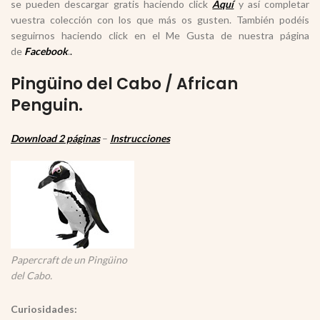
se pueden descargar gratis haciendo click
Aquí
y así completar
vuestra colección con los que más os gusten. También podéis
seguirnos haciendo click en el Me Gusta de nuestra página
de
Facebook
.
.
Pingüino del Cabo / African
Penguin.
Download 2 páginas
–
Instrucciones
Papercraft de un Pingüino
del Cabo.
Curiosidades: