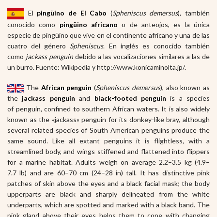
El
pingüino de El Cabo
(
Spheniscus demersus
), también
conocido como
pingüino africano
o de anteojos, es la única
especie de pingüino que vive en el continente africano y una de las
cuatro del género
Spheniscus
. En inglés es conocido también
como
jackass penguin
debido a las vocalizaciones similares a las de
un burro. Fuente: Wikipedia y http://www.konicaminolta.jp/.
The
African penguin
(
Spheniscus demersus
), also known as
the
jackass penguin
and
black-footed penguin
is a species
of penguin, confined to southern African waters. It is also widely
known as the «jackass» penguin for its donkey-like bray, although
several related species of South American penguins produce the
same sound. Like all extant penguins it is flightless, with a
streamlined body, and wings stiffened and flattened into flippers
for a marine habitat. Adults weigh on average 2.2–3.5 kg (4.9–
7.7 lb) and are 60–70 cm (24–28 in) tall. It has distinctive pink
patches of skin above the eyes and a black facial mask; the body
upperparts are black and sharply delineated from the white
underparts, which are spotted and marked with a black band. The
pink gland above their eyes helps them to cope with changing