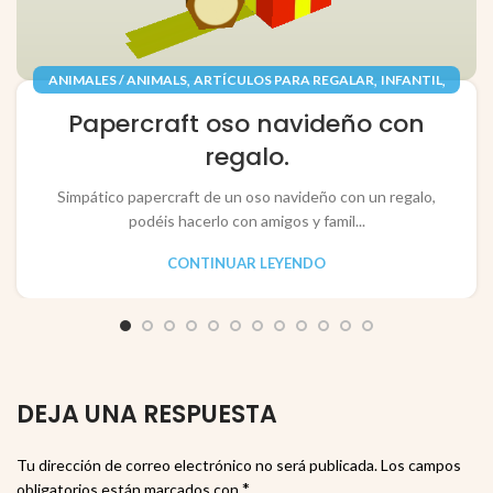
,
,
,
ANIMALES / ANIMALS
ARTÍCULOS PARA REGALAR
INFANTIL
,
,
JUGUETES / TOYS
PAPEL / PAPER
Papercraft oso navideño con
RECORTABLES PAPERCRAFT
regalo.
Simpático papercraft de un oso navideño con un regalo,
podéis hacerlo con amigos y famil...
CONTINUAR LEYENDO
DEJA UNA RESPUESTA
Tu dirección de correo electrónico no será publicada.
Los campos
*
obligatorios están marcados con