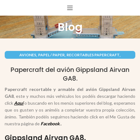
Blog
,
,
,
AVIONES
PAPEL / PAPER
RECORTABLES PAPERCRAFT
VEHÍCULOS / VEHICLES
Papercraft del avión Gippsland Airvan
GA8.
Papercraft recortable y armable del avión Gippsland Airvan
GA8
, este y muchos más vehículos los podéis descargar haciendo
click
Aquí
o buscando en los menús superiores del blog, esperamos
que os gusten y os animéis a completar vuestra propia colección,
ánimo. También podéis seguirnos haciendo click en el Me Gusta de
nuestra página de
Facebook
.
.
Gippsland Airvan GA8.