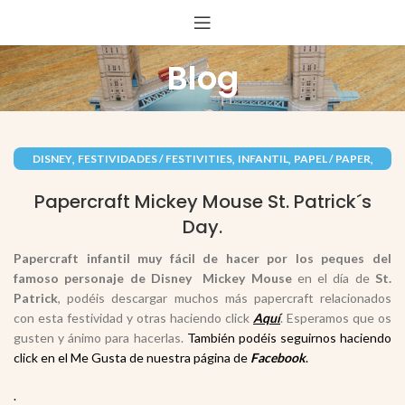
Blog
,
,
,
,
DISNEY
FESTIVIDADES / FESTIVITIES
INFANTIL
PAPEL / PAPER
,
PERSONAJES
RECORTABLES PAPERCRAFT
Papercraft Mickey Mouse St. Patrick´s
Day.
Papercraft infantil muy fácil de hacer por los peques del
famoso personaje de
Disney
Mickey Mouse
en el día de
St.
Patrick
, podéis descargar muchos más papercraft relacionados
con esta festividad y otras haciendo click
Aquí
. Esperamos que os
gusten y ánimo para hacerlas.
También podéis seguirnos haciendo
click en el Me Gusta de nuestra página de
Facebook
.
.