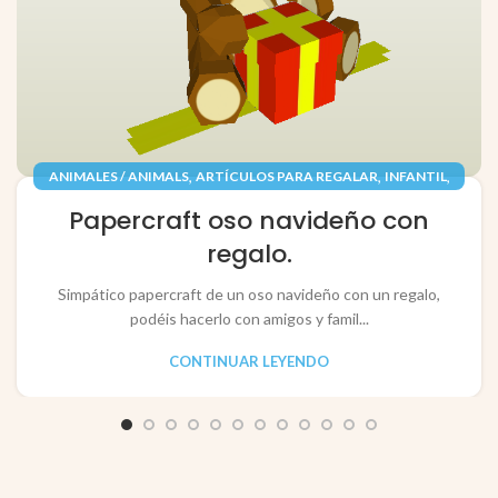
,
,
,
ANIMALES / ANIMALS
ARTÍCULOS PARA REGALAR
INFANTIL
,
,
JUGUETES / TOYS
PAPEL / PAPER
Papercraft oso navideño con
RECORTABLES PAPERCRAFT
regalo.
Simpático papercraft de un oso navideño con un regalo,
podéis hacerlo con amigos y famil...
CONTINUAR LEYENDO