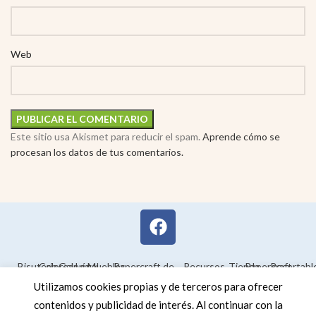
Web
Este sitio usa Akismet para reducir el spam.
Aprende cómo se
procesan los datos de tus comentarios.
Bisutería
Colorear
Galería
Legal
Muebles
Papercraft de
Recursos
Tienda
Papercraft
Recortabl
Maquetas en
educativos
Utilizamos cookies propias y de terceros para ofrecer
3D
contenidos y publicidad de interés. Al continuar con la