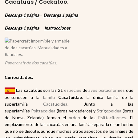
Cacatúas / Cockatoo.
Descarga 1 página
–
Descarga 1 página
Descarga 1 página
–
Instrucciones
Papercraft de dos cacatúas.
Curiosidades:
Las
cacatúas
son las 21
especies
de
aves
psitaciformes
que
pertenecen a la
familia
Cacatuidae
, la única familia de la
superfamilia
Cacatuoidea
. Junto a las
superfamilias
Psittacoidea
(loros verdaderos) y
Strigopoidea
(loros
de Nueva Zelanda) forman el
orden
de las
Psittaciformes
. El
emplazamiento de las cacatúas en una familia separada es un hecho
que no se discute, aunque muchos otros aspectos de los linajes de
los psitaciformes vivos no están resueltos. La familia está