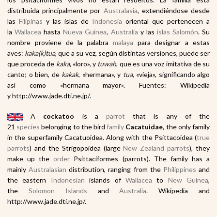
distribuida principalmente por
Australasia
, extendiéndose desde
las
Filipinas
y las islas de
Indonesia
oriental que pertenecen a
la
Wallacea
hasta
Nueva Guinea
,
Australia
y las
islas Salomón
. Su
nombre proviene de la palabra
malaya
para designar a estas
aves:
kaka(k)tua
, que a su vez, según distintas versiones, puede ser
que proceda de
kaka
, «loro», y
tuwah
, que es una voz imitativa de su
canto; o bien, de
kakak
, «hermana», y
tua
, «vieja», significando algo
así como «hermana mayor». Fuentes: Wikipedia
y http://www.jade.dti.ne.jp/.
A
cockatoo
is a
parrot
that is any of the
21
species
belonging to the bird
family
Cacatuidae
, the only family
in the superfamily Cacatuoidea. Along with the Psittacoidea (
true
parrots
) and the Strigopoidea (large
New Zealand parrots
), they
make up the
order
Psittaciformes (parrots). The family has a
mainly
Australasian
distribution, ranging from the
Philippines
and
the eastern
Indonesian
islands of
Wallacea
to
New Guinea
,
the
Solomon Islands
and
Australia
. Wikipedia and
http://www.jade.dti.ne.jp/.