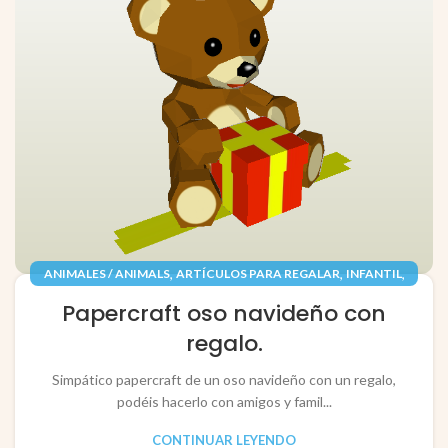
,
,
,
ANIMALES / ANIMALS
ARTÍCULOS PARA REGALAR
INFANTIL
,
,
JUGUETES / TOYS
PAPEL / PAPER
Papercraft oso navideño con
RECORTABLES PAPERCRAFT
regalo.
Simpático papercraft de un oso navideño con un regalo,
podéis hacerlo con amigos y famil...
CONTINUAR LEYENDO