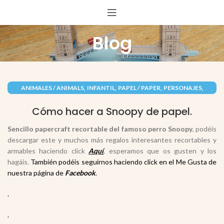
Blog
,
,
,
,
ANIMALES / ANIMALS
INFANTIL
PAPEL / PAPER
PERSONAJES
RECORTABLES PAPERCRAFT
Cómo hacer a Snoopy de papel.
Sencillo papercraft recortable del famoso perro Snoopy
, podéis
descargar este y muchos más regalos interesantes recortables y
armables haciendo click
Aquí
, esperamos que os gusten y los
hagáis.
También podéis seguirnos haciendo click en el Me Gusta de
nuestra página de
Facebook
.
.
.