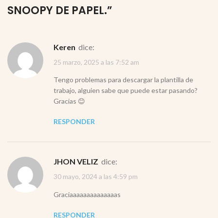
SNOOPY DE PAPEL.
”
Keren
dice:
25 marzo, 2025 a las 7:52 am
Tengo problemas para descargar la plantilla de
trabajo, alguien sabe que puede estar pasando?
Gracias 😊
RESPONDER
JHON VELIZ
dice:
30 mayo, 2024 a las 4:59 pm
Graciaaaaaaaaaaaaaas
RESPONDER