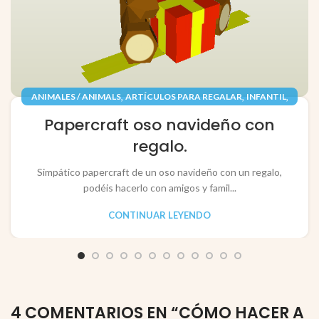
,
,
,
ANIMALES / ANIMALS
ARTÍCULOS PARA REGALAR
INFANTIL
,
,
JUGUETES / TOYS
PAPEL / PAPER
Papercraft oso navideño con
RECORTABLES PAPERCRAFT
regalo.
Simpático papercraft de un oso navideño con un regalo,
podéis hacerlo con amigos y famil...
CONTINUAR LEYENDO
4 COMENTARIOS EN “
CÓMO HACER A