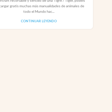
rcraft recortable y sencillo de una Tigre / Tiger, podéis
cargar gratis muchas más manualidades de animales de
todo el Mundo hac...
CONTINUAR LEYENDO
CO
P
Pape
rec