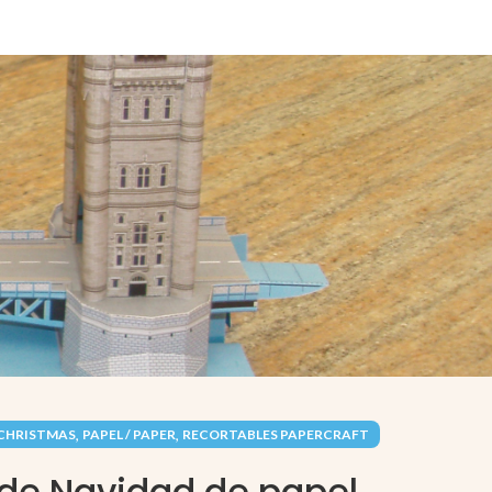
,
,
 CHRISTMAS
PAPEL / PAPER
RECORTABLES PAPERCRAFT
 de Navidad de papel.