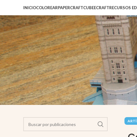
INICIO
COLOREAR
PAPERCRAFT
CUBEECRAFT
RECURSOS E
ARTÍ
C