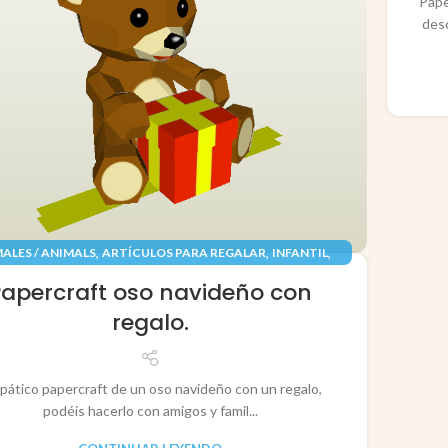
Pape
des
,
,
,
ALES / ANIMALS
ARTÍCULOS PARA REGALAR
INFANTIL
,
,
TES / TOYS
PAPEL / PAPER
RECORTABLES PAPERCRAFT
Papercraft oso navideño con
regalo.
pático papercraft de un oso navideño con un regalo,
podéis hacerlo con amigos y famil...