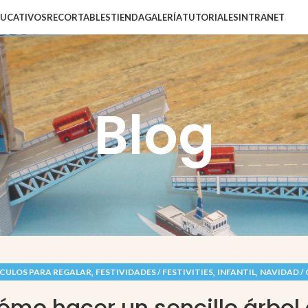
DUCATIVOS
RECORTABLES
TIENDA
GALERÍA
TUTORIALES
INTRANET
Blog
,
,
,
CULOS PARA REGALAR
FESTIVIDADES / FESTIVITIES
INFANTIL
NAVIDAD /
ómo hacer un sencillo árbol