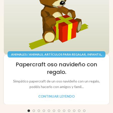
,
,
,
ANIMALES / ANIMALS
ARTÍCULOS PARA REGALAR
INFANTIL
,
,
JUGUETES / TOYS
PAPEL / PAPER
Papercraft oso navideño con
RECORTABLES PAPERCRAFT
regalo.
Simpático papercraft de un oso navideño con un regalo,
podéis hacerlo con amigos y famil...
CONTINUAR LEYENDO