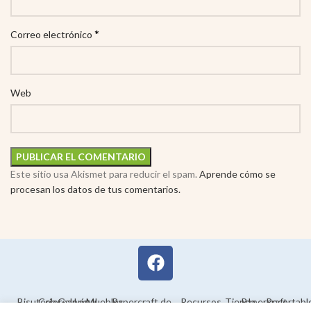
*
Correo electrónico
Web
Este sitio usa Akismet para reducir el spam.
Aprende cómo se
procesan los datos de tus comentarios.
Bisutería
Colorear
Galería
Legal
Muebles
Papercraft de
Recursos
Tienda
Papercraft
Recortabl