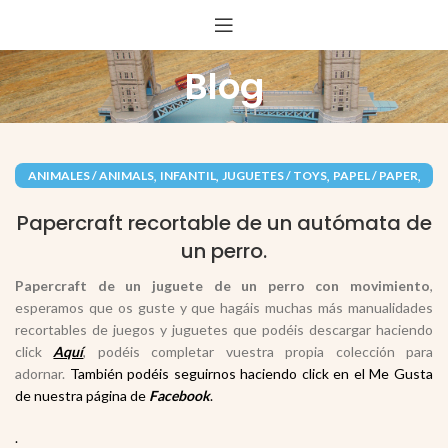
Blog
,
,
,
,
ANIMALES / ANIMALS
INFANTIL
JUGUETES / TOYS
PAPEL / PAPER
RECORTABLES PAPERCRAFT
Papercraft recortable de un autómata de
un perro.
Papercraft de un juguete de un perro con movimiento
,
esperamos que os guste y que hagáis muchas más manualidades
recortables de juegos y juguetes que podéis descargar haciendo
click
Aquí
, podéis completar vuestra propia colección para
adornar.
También podéis seguirnos haciendo click en el Me Gusta
de nuestra página de
Facebook
.
.