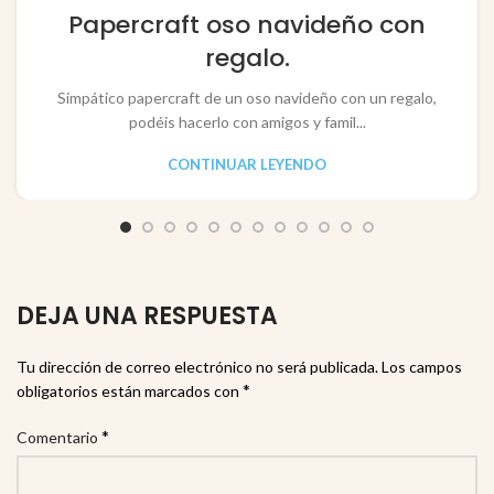
,
,
JUGUETES / TOYS
PAPEL / PAPER
Papercraft oso navideño con
RECORTABLES PAPERCRAFT
regalo.
Simpático papercraft de un oso navideño con un regalo,
podéis hacerlo con amigos y famil...
CONTINUAR LEYENDO
DEJA UNA RESPUESTA
Tu dirección de correo electrónico no será publicada.
Los campos
*
obligatorios están marcados con
*
Comentario