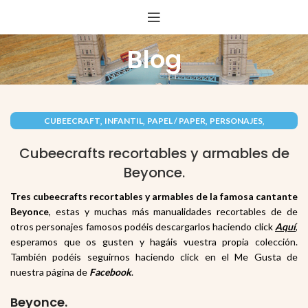
Blog
,
,
,
,
CUBEECRAFT
INFANTIL
PAPEL / PAPER
PERSONAJES
RECORTABLES PAPERCRAFT
Cubeecrafts recortables y armables de
Beyonce.
Tres cubeecrafts recortables y armables de la famosa cantante
Beyonce
, estas y muchas más manualidades recortables de de
otros personajes famosos podéis descargarlos haciendo click
Aquí
,
esperamos que os gusten y hagáis vuestra propia colección.
También podéis seguirnos haciendo click en el Me Gusta de
nuestra página de
Facebook
.
Beyonce.