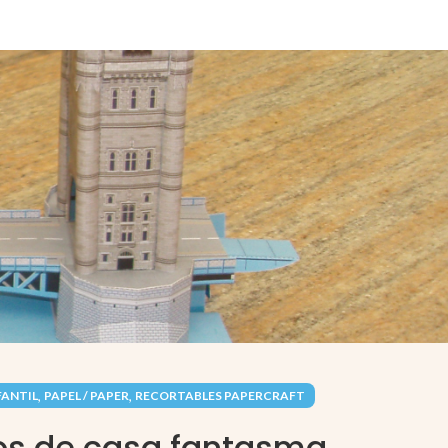
,
,
FANTIL
PAPEL / PAPER
RECORTABLES PAPERCRAFT
s de casa fantasma.