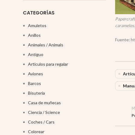
CATEGORÍAS
Papercraft
caramelos.
Amuletos
Anillos
Fuente: ht
Animales / Animals
Antiguo
Artículos para regalar
Artíc
Aviones
Barcos
Manua
Bisutería
Casa de muñecas
M
Ciencia / Science
P
Coches / Cars
Colorear