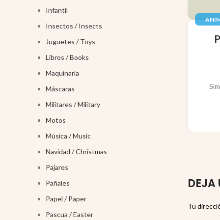
Infantil
ANIM
Insectos / Insects
JUGUE
Juguetes / Toys
Libros / Books
Maquinaria
Sim
Máscaras
Militares / Military
Motos
Música / Music
Navidad / Christmas
Pajaros
DEJA 
Pañales
Papel / Paper
Tu direcci
Pascua / Easter