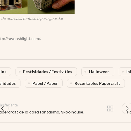
 de una casa fantasma para guardar
tp://ravensblight.com/.
ulos
Festividades / Festivities
Halloween
In
lidades
Papel / Paper
Recortables Papercraft
as reciente
apercraft de la casa fantasma, Skoolhouse.
P