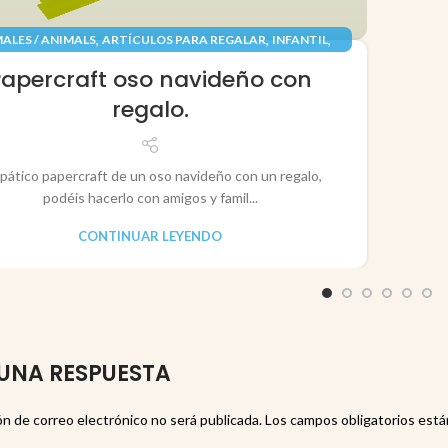
,
,
,
ALES / ANIMALS
ARTÍCULOS PARA REGALAR
INFANTIL
,
,
TES / TOYS
PAPEL / PAPER
RECORTABLES PAPERCRAFT
Papercraft oso navideño con
regalo.
pático papercraft de un oso navideño con un regalo,
podéis hacerlo con amigos y famil...
CONTINUAR LEYENDO
UNA RESPUESTA
ón de correo electrónico no será publicada.
Los campos obligatorios est