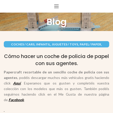
Blog
,
,
,
,
COCHES / CARS
INFANTIL
JUGUETES / TOYS
PAPEL / PAPER
,
RECORTABLES PAPERCRAFT
VEHÍCULOS / VEHICLES
Cómo hacer un coche de policia de papel
con sus agentes.
Papercraft recortable de un sencillo coche de policia con sus
agentes
, podéis descargar muchos más vehículos gratis haciendo
click
Aquí
. Esperamos que os gusten y completéis vuestra
colección con los modelos que más os gusten. También podéis
seguirnos haciendo click en el Me Gusta de nuestra página
de
Facebook
.
.