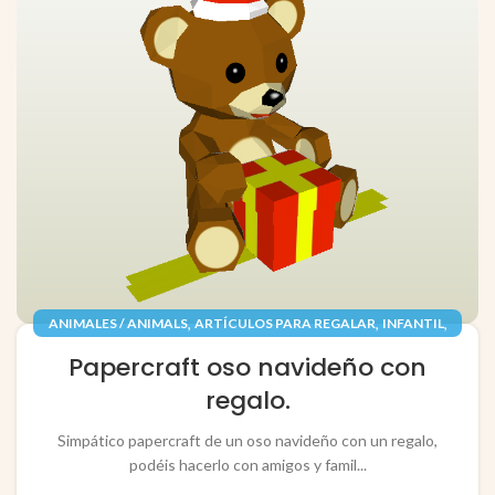
,
,
,
ANIMALES / ANIMALS
ARTÍCULOS PARA REGALAR
INFANTIL
,
,
JUGUETES / TOYS
PAPEL / PAPER
Papercraft oso navideño con
RECORTABLES PAPERCRAFT
regalo.
Simpático papercraft de un oso navideño con un regalo,
podéis hacerlo con amigos y famil...