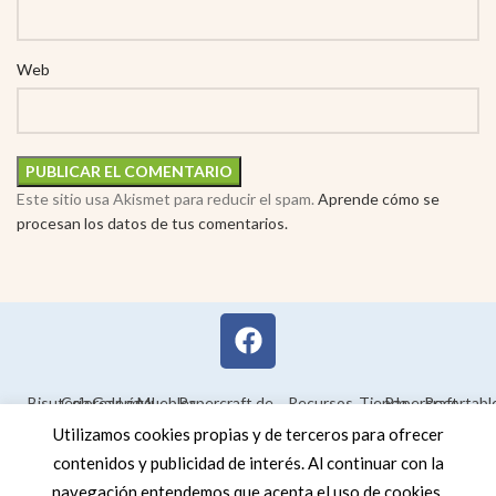
Web
Este sitio usa Akismet para reducir el spam.
Aprende cómo se
procesan los datos de tus comentarios.
Bisutería
Colorear
Galería
Legal
Muebles
Papercraft de
Recursos
Tienda
Papercraft
Recortabl
Maquetas en
educativos
Utilizamos cookies propias y de terceros para ofrecer
3D
contenidos y publicidad de interés. Al continuar con la
navegación entendemos que acepta el uso de cookies.