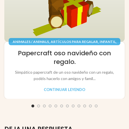
,
,
,
ANIMALES / ANIMALS
ARTÍCULOS PARA REGALAR
INFANTIL
,
,
JUGUETES / TOYS
PAPEL / PAPER
Papercraft oso navideño con
RECORTABLES PAPERCRAFT
regalo.
Simpático papercraft de un oso navideño con un regalo,
podéis hacerlo con amigos y famil...
CONTINUAR LEYENDO