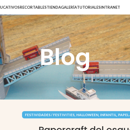
DUCATIVOS
RECORTABLES
TIENDA
GALERÍA
TUTORIALES
INTRANET
Blog
,
,
,
FESTIVIDADES / FESTIVITIES
HALLOWEEN
INFANTIL
PAPEL 
Papercraft del esqu