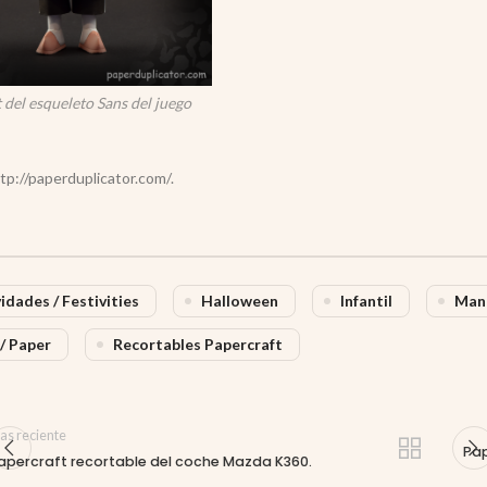
 del esqueleto Sans del juego
tp://paperduplicator.com/.
idades / Festivities
Halloween
Infantil
Man
/ Paper
Recortables Papercraft
as reciente
Pap
apercraft recortable del coche Mazda K360.