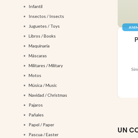
Infantil
Insectos / Insects
Juguetes / Toys
ANIM
JUGUE
Libros / Books
Maquinaria
Máscaras
Militares / Military
Sim
Motos
Música / Music
Navidad / Christmas
Pajaros
Pañales
Papel / Paper
UN C
Pascua / Easter