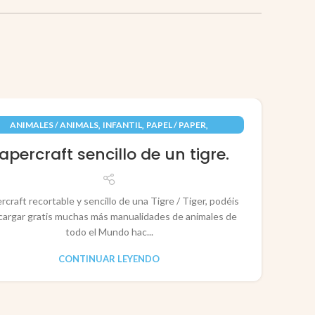
09
,
,
,
ANIMALES / ANIMALS
INFANTIL
PAPEL / PAPER
JUN
RECORTABLES PAPERCRAFT
apercraft sencillo de un tigre.
rcraft recortable y sencillo de una Tigre / Tiger, podéis
cargar gratis muchas más manualidades de animales de
todo el Mundo hac...
CONTINUAR LEYENDO
CO
P