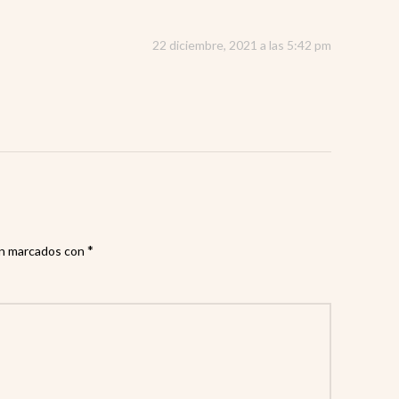
22 diciembre, 2021 a las 5:42 pm
*
án marcados con