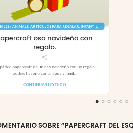
,
,
,
ALES / ANIMALS
ARTÍCULOS PARA REGALAR
INFANTIL
,
,
TES / TOYS
PAPEL / PAPER
RECORTABLES PAPERCRAFT
Papercraft oso navideño con
regalo.
pático papercraft de un oso navideño con un regalo,
podéis hacerlo con amigos y famil...
CONTINUAR LEYENDO
OMENTARIO SOBRE “
PAPERCRAFT DEL ESQ