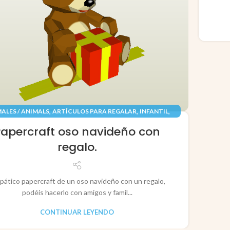
,
,
,
ALES / ANIMALS
ARTÍCULOS PARA REGALAR
INFANTIL
,
,
TES / TOYS
PAPEL / PAPER
RECORTABLES PAPERCRAFT
Papercraft oso navideño con
regalo.
pático papercraft de un oso navideño con un regalo,
podéis hacerlo con amigos y famil...
CONTINUAR LEYENDO