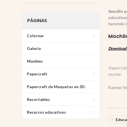
Sencillo 
educativa
PÁGINAS
haciendo c
Mochila
Colorear
Galería
Download 
Muebles
Papercraft
Papercraft
escolar.
Papercraft de Maquetas en 3D.
Fuente: ht
Recortables
Recursos educativos
Educa