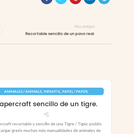
Mas antiguo
Recortable sencillo de un pavo real.
09
,
,
,
ANIMALES / ANIMALS
INFANTIL
PAPEL / PAPER
JUN
RECORTABLES PAPERCRAFT
apercraft sencillo de un tigre.
rcraft recortable y sencillo de una Tigre / Tiger, podéis
cargar gratis muchas más manualidades de animales de