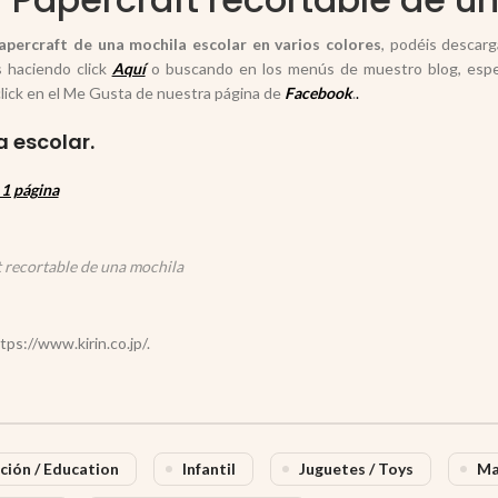
papercraft de una mochila escolar en varios colores
, podéis descar
s haciendo click
Aquí
o buscando en los menús de muestro blog, esper
lick en el Me Gusta de nuestra página de
Facebook
.
.
 escolar.
1 página
 recortable de una mochila
tps://www.kirin.co.jp/.
ción / Education
Infantil
Juguetes / Toys
Ma