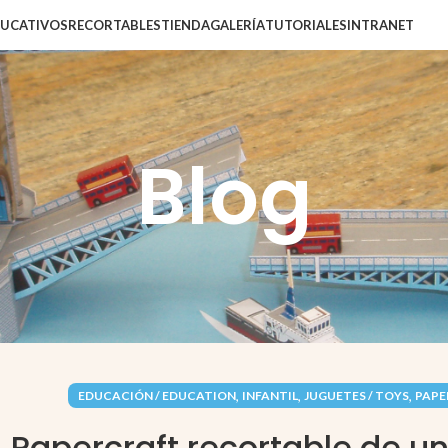
DUCATIVOS
RECORTABLES
TIENDA
GALERÍA
TUTORIALES
INTRANET
Blog
,
,
,
EDUCACIÓN / EDUCATION
INFANTIL
JUGUETES / TOYS
PAPEL
Papercraft recortable de u