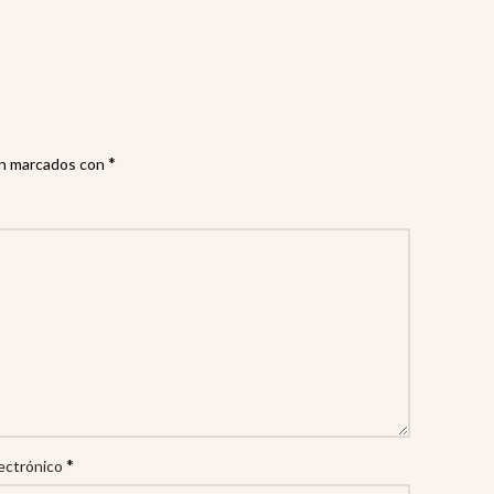
*
án marcados con
*
ectrónico