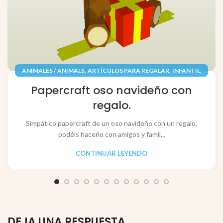
,
,
,
ANIMALES / ANIMALS
ARTÍCULOS PARA REGALAR
INFANTIL
,
,
JUGUETES / TOYS
PAPEL / PAPER
Papercraft oso navideño con
RECORTABLES PAPERCRAFT
regalo.
Simpático papercraft de un oso navideño con un regalo,
podéis hacerlo con amigos y famil...
CONTINUAR LEYENDO
DEJA UNA RESPUESTA