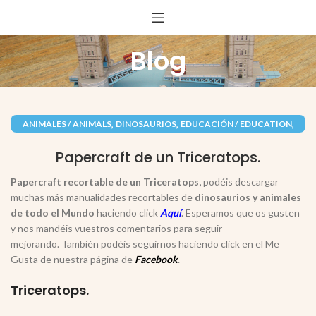
Blog
,
,
,
ANIMALES / ANIMALS
DINOSAURIOS
EDUCACIÓN / EDUCATION
,
PAPEL / PAPER
RECORTABLES PAPERCRAFT
Papercraft de un Triceratops.
Papercraft recortable de un Triceratops,
podéis descargar
muchas más manualidades recortables de
dinosaurios y animales
de todo el Mundo
haciendo click
Aquí
. Esperamos que os gusten
y nos mandéis vuestros comentarios para seguir
mejorando. También podéis seguirnos haciendo click en el Me
Gusta de nuestra página de
Facebook
.
Triceratops.