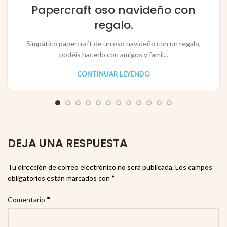
,
,
JUGUETES / TOYS
PAPEL / PAPER
Papercraft oso navideño con
RECORTABLES PAPERCRAFT
regalo.
Simpático papercraft de un oso navideño con un regalo,
podéis hacerlo con amigos y famil...
CONTINUAR LEYENDO
DEJA UNA RESPUESTA
Tu dirección de correo electrónico no será publicada.
Los campos
*
obligatorios están marcados con
*
Comentario