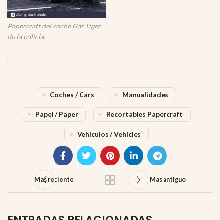
Papercraft del coche Gaz Tiger
de la policia.
.
Coches / Cars
Manualidades
Papel / Paper
Recortables Papercraft
Vehículos / Vehicles
Mas reciente
Mas antiguo
ENTRADAS RELACIONADAS