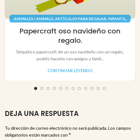
,
,
,
ANIMALES / ANIMALS
ARTÍCULOS PARA REGALAR
INFANTIL
,
,
JUGUETES / TOYS
PAPEL / PAPER
Papercraft oso navideño con
RECORTABLES PAPERCRAFT
regalo.
Simpático papercraft de un oso navideño con un regalo,
podéis hacerlo con amigos y famil...
CONTINUAR LEYENDO
DEJA UNA RESPUESTA
Tu dirección de correo electrónico no será publicada.
Los campos
*
obligatorios están marcados con