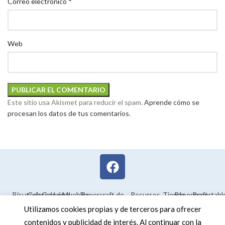
*
Correo electrónico
Web
Este sitio usa Akismet para reducir el spam.
Aprende cómo se
procesan los datos de tus comentarios.
Bisutería
Colorear
Galería
Legal
Muebles
Papercraft de
Recursos
Tienda
Papercraft
Recortabl
Maquetas en
educativos
Utilizamos cookies propias y de terceros para ofrecer
3D
contenidos y publicidad de interés. Al continuar con la