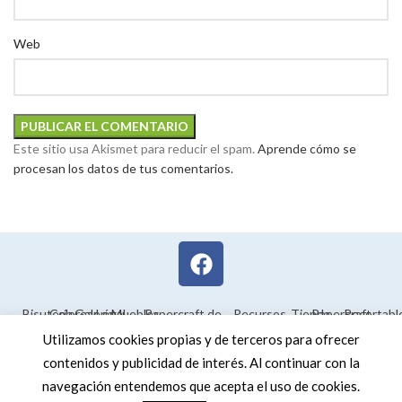
Web
Este sitio usa Akismet para reducir el spam.
Aprende cómo se
procesan los datos de tus comentarios.
Bisutería
Colorear
Galería
Legal
Muebles
Papercraft de
Recursos
Tienda
Papercraft
Recortabl
Maquetas en
educativos
Utilizamos cookies propias y de terceros para ofrecer
3D
contenidos y publicidad de interés. Al continuar con la
navegación entendemos que acepta el uso de cookies.