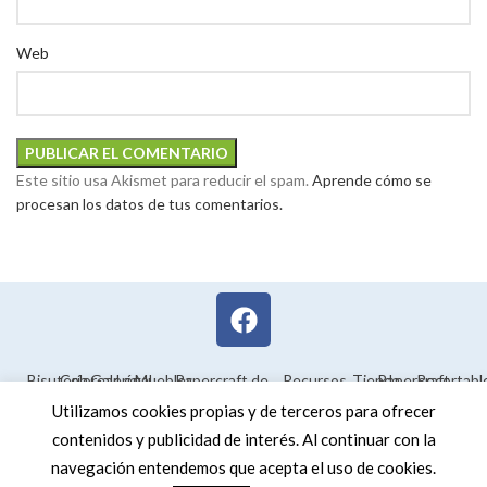
Web
Este sitio usa Akismet para reducir el spam.
Aprende cómo se
procesan los datos de tus comentarios.
Bisutería
Colorear
Galería
Legal
Muebles
Papercraft de
Recursos
Tienda
Papercraft
Recortabl
Maquetas en
educativos
Utilizamos cookies propias y de terceros para ofrecer
3D
contenidos y publicidad de interés. Al continuar con la
navegación entendemos que acepta el uso de cookies.