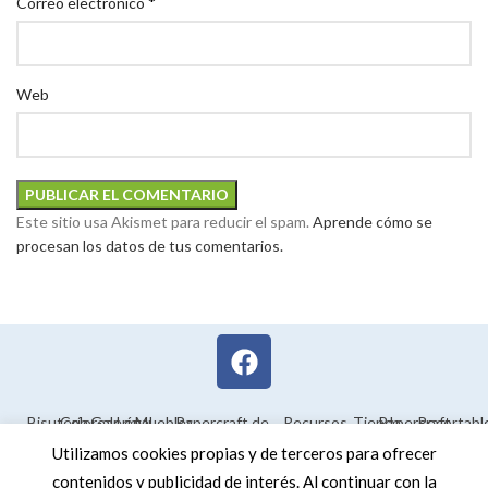
*
Correo electrónico
Web
Este sitio usa Akismet para reducir el spam.
Aprende cómo se
procesan los datos de tus comentarios.
Bisutería
Colorear
Galería
Legal
Muebles
Papercraft de
Recursos
Tienda
Papercraft
Recortabl
Maquetas en
educativos
Utilizamos cookies propias y de terceros para ofrecer
3D
contenidos y publicidad de interés. Al continuar con la