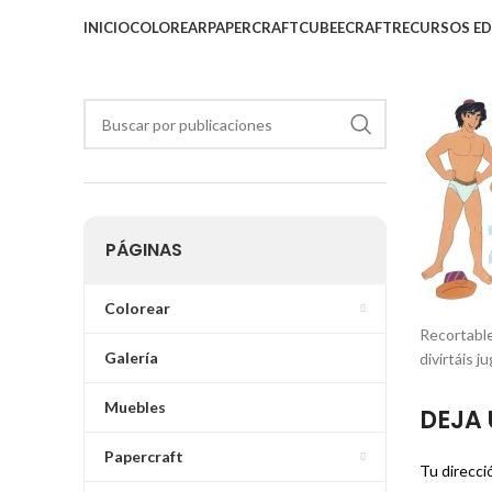
INICIO
COLOREAR
PAPERCRAFT
CUBEECRAFT
RECURSOS E
PÁGINAS
Colorear
Recortable
Galería
divirtáis 
Muebles
DEJA 
Papercraft
Tu direcci