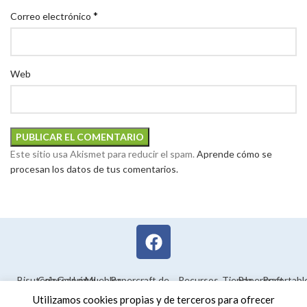
*
Correo electrónico
Web
Este sitio usa Akismet para reducir el spam.
Aprende cómo se
procesan los datos de tus comentarios.
Bisutería
Colorear
Galería
Legal
Muebles
Papercraft de
Recursos
Tienda
Papercraft
Recortabl
Maquetas en
educativos
Utilizamos cookies propias y de terceros para ofrecer