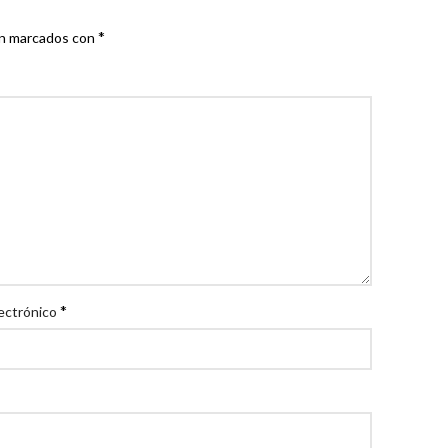
*
án marcados con
*
ectrónico