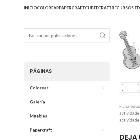
INICIO
COLOREAR
PAPERCRAFT
CUBEECRAFT
RECURSOS E
PÁGINAS
Colorear
Galería
Ficha educ
actividade
Muebles
actividade
Papercraft
DEJA 