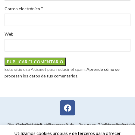
*
Correo electrónico
Web
Este sitio usa Akismet para reducir el spam.
Aprende cómo se
procesan los datos de tus comentarios.
Bisutería
Colorear
Galería
Legal
Muebles
Papercraft de
Recursos
Tienda
Papercraft
Recortabl
Maquetas en
educativos
Utilizamos cookies propias y de terceros para ofrecer