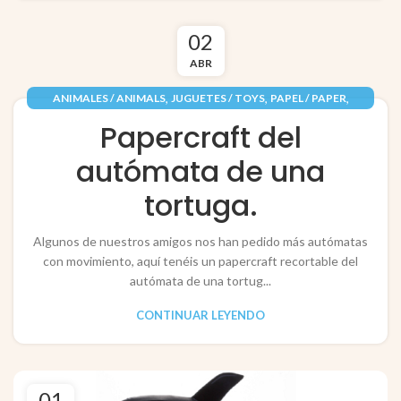
02
ABR
,
,
,
ANIMALES / ANIMALS
JUGUETES / TOYS
PAPEL / PAPER
RECORTABLES PAPERCRAFT
Papercraft del
autómata de una
tortuga.
Algunos de nuestros amigos nos han pedido más autómatas
con movimiento, aquí tenéis un papercraft recortable del
autómata de una tortug...
CONTINUAR LEYENDO
01