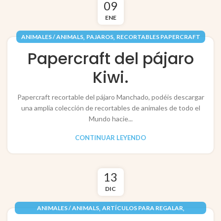
09
ENE
,
,
ANIMALES / ANIMALS
PAJAROS
RECORTABLES PAPERCRAFT
Papercraft del pájaro
Kiwi.
Papercraft recortable del pájaro Manchado, podéis descargar
una amplia colección de recortables de animales de todo el
Mundo hacie...
CONTINUAR LEYENDO
13
DIC
,
,
ANIMALES / ANIMALS
ARTÍCULOS PARA REGALAR
,
,
FESTIVIDADES / FESTIVITIES
INFANTIL