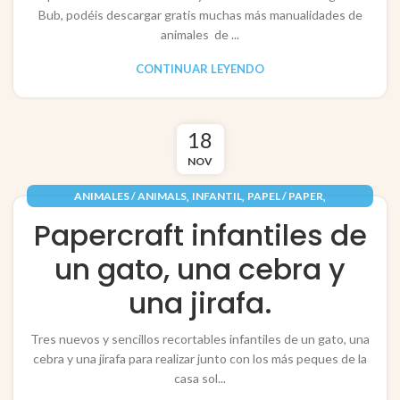
Bub, podéis descargar gratis muchas más manualidades de
animales de ...
CONTINUAR LEYENDO
18
NOV
,
,
,
ANIMALES / ANIMALS
INFANTIL
PAPEL / PAPER
RECORTABLES PAPERCRAFT
Papercraft infantiles de
un gato, una cebra y
una jirafa.
Tres nuevos y sencillos recortables infantiles de un gato, una
cebra y una jirafa para realizar junto con los más peques de la
casa sol...