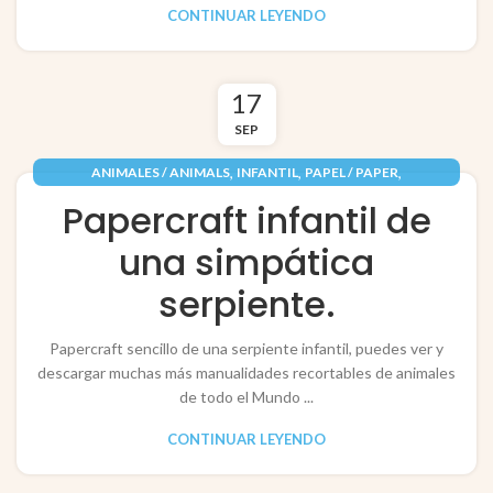
CONTINUAR LEYENDO
17
SEP
,
,
,
ANIMALES / ANIMALS
INFANTIL
PAPEL / PAPER
RECORTABLES PAPERCRAFT
Papercraft infantil de
una simpática
serpiente.
Papercraft sencillo de una serpiente infantil, puedes ver y
descargar muchas más manualidades recortables de animales
de todo el Mundo ...
CONTINUAR LEYENDO