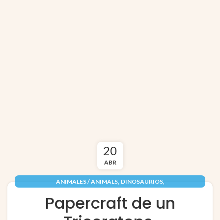
20
ABR
,
,
ANIMALES / ANIMALS
DINOSAURIOS
,
,
EDUCACIÓN / EDUCATION
PAPEL / PAPER
Papercraft de un
RECORTABLES PAPERCRAFT