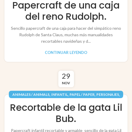
Papercraft de una caja
,
,
NAVIDAD / CHRISTMAS
PAPEL / PAPER
del reno Rudolph.
RECORTABLES PAPERCRAFT
Sencillo papercraft de una caja para hacer del simpático reno
Rudolph de Santa Claus, muchas más manualidades
recortables navideñas y d...
CONTINUAR LEYENDO
29
NOV
,
,
,
,
ANIMALES / ANIMALS
INFANTIL
PAPEL / PAPER
PERSONAJES
RECORTABLES PAPERCRAFT
Recortable de la gata Lil
Bub.
Papercraft infantil recortable y armable sencillo de la gata Lil