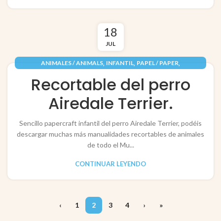
18
JUL
,
,
,
ANIMALES / ANIMALS
INFANTIL
PAPEL / PAPER
RECORTABLES PAPERCRAFT
Recortable del perro
Airedale Terrier.
Sencillo papercraft infantil del perro Airedale Terrier, podéis
descargar muchas más manualidades recortables de animales
de todo el Mu...
CONTINUAR LEYENDO
‹
1
2
3
4
›
»