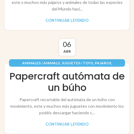
este y muchos más pájaros y animales de todas las especies
del Mundo haci...
CONTINUAR LEYENDO
06
ABR
,
,
,
ANIMALES / ANIMALS
JUGUETES / TOYS
PAJAROS
,
PAPEL / PAPER
RECORTABLES PAPERCRAFT
Papercraft autómata de
un búho
Papercraft recortable del autómata de un búho con
movimiento, este y muchos más juguetes con movimiento los
podéis descargar haciendo c...
CONTINUAR LEYENDO