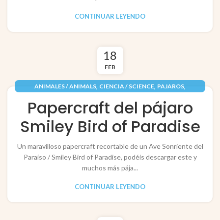
CONTINUAR LEYENDO
18
FEB
,
,
,
ANIMALES / ANIMALS
CIENCIA / SCIENCE
PAJAROS
,
PAPEL / PAPER
RECORTABLES PAPERCRAFT
Papercraft del pájaro
Smiley Bird of Paradise
Un maravilloso papercraft recortable de un Ave Sonriente del
Paraíso / Smiley Bird of Paradise, podéis descargar este y
muchos más pája...
CONTINUAR LEYENDO