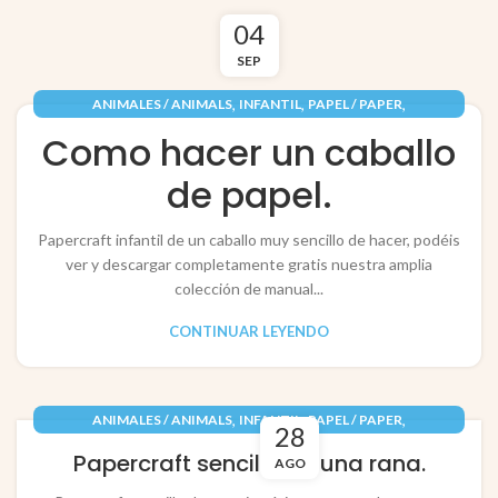
04
SEP
,
,
,
ANIMALES / ANIMALS
INFANTIL
PAPEL / PAPER
RECORTABLES PAPERCRAFT
Como hacer un caballo
de papel.
Papercraft infantil de un caballo muy sencillo de hacer, podéis
ver y descargar completamente gratis nuestra amplia
colección de manual...
CONTINUAR LEYENDO
,
,
,
ANIMALES / ANIMALS
INFANTIL
PAPEL / PAPER
28
RECORTABLES PAPERCRAFT
Papercraft sencillo de una rana.
AGO