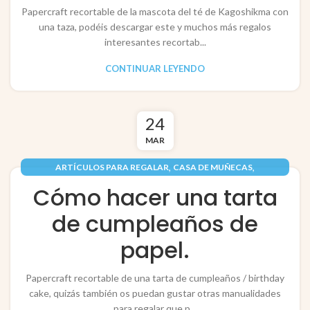
Papercraft recortable de la mascota del té de Kagoshikma con
una taza, podéis descargar este y muchos más regalos
interesantes recortab...
CONTINUAR LEYENDO
24
MAR
,
,
ARTÍCULOS PARA REGALAR
CASA DE MUÑECAS
,
,
,
FESTIVIDADES / FESTIVITIES
INFANTIL
JUGUETES / TOYS
Cómo hacer una tarta
,
PAPEL / PAPER
RECORTABLES PAPERCRAFT
de cumpleaños de
papel.
Papercraft recortable de una tarta de cumpleaños / birthday
cake, quizás también os puedan gustar otras manualidades
para regalar que p...