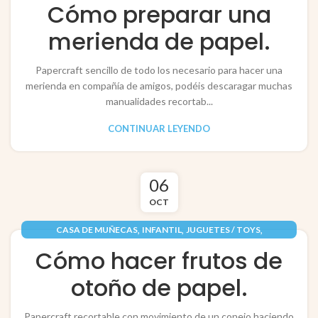
,
PAPEL / PAPER
RECORTABLES PAPERCRAFT
Cómo preparar una
merienda de papel.
Papercraft sencillo de todo los necesario para hacer una
merienda en compañía de amigos, podéis descaragar muchas
manualidades recortab...
CONTINUAR LEYENDO
06
OCT
,
,
,
CASA DE MUÑECAS
INFANTIL
JUGUETES / TOYS
,
,
PAPEL / PAPER
PLANTAS / PLANTS
Cómo hacer frutos de
RECORTABLES PAPERCRAFT
otoño de papel.
Papercraft recortable con movimiento de un conejo haciendo