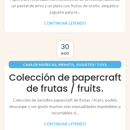
un pastel de arroz y un plato con frutos de otoño, simpático
juguete para re...
CONTINUAR LEYENDO
30
AGO
,
,
,
CASA DE MUÑECAS
INFANTIL
JUGUETES / TOYS
,
PAPEL / PAPER
RECORTABLES PAPERCRAFT
Colección de papercraft
de frutas / fruits.
Colección de sencillos papercraft de frutas / fruits, podéis
descargar y ver gratis muchas más manualidades imprimibles y
recortables d...
CONTINUAR LEYENDO