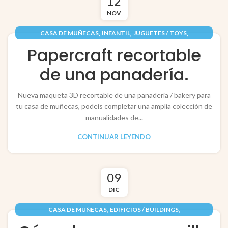
12
NOV
,
,
,
CASA DE MUÑECAS
INFANTIL
JUGUETES / TOYS
,
PAPEL / PAPER
RECORTABLES PAPERCRAFT
Papercraft recortable
de una panadería.
Nueva maqueta 3D recortable de una panadería / bakery para
tu casa de muñecas, podeís completar una amplia colección de
manualidades de...
CONTINUAR LEYENDO
09
DIC
,
,
CASA DE MUÑECAS
EDIFICIOS / BUILDINGS
,
,
FESTIVIDADES / FESTIVITIES
INFANTIL