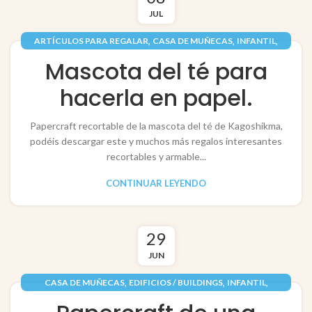
JUL
,
,
,
ARTÍCULOS PARA REGALAR
CASA DE MUÑECAS
INFANTIL
,
,
,
JUGUETES / TOYS
PAPEL / PAPER
PERSONAJES
Mascota del té para
RECORTABLES PAPERCRAFT
hacerla en papel.
Papercraft recortable de la mascota del té de Kagoshikma,
podéis descargar este y muchos más regalos interesantes
recortables y armable...
CONTINUAR LEYENDO
29
JUN
,
,
,
CASA DE MUÑECAS
EDIFICIOS / BUILDINGS
INFANTIL
,
,
JUGUETES / TOYS
PAPEL / PAPER