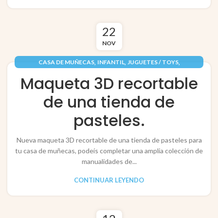
22
NOV
,
,
,
CASA DE MUÑECAS
INFANTIL
JUGUETES / TOYS
,
PAPEL / PAPER
RECORTABLES PAPERCRAFT
Maqueta 3D recortable
de una tienda de
pasteles.
Nueva maqueta 3D recortable de una tienda de pasteles para
tu casa de muñecas, podeís completar una amplia colección de
manualidades de...
CONTINUAR LEYENDO