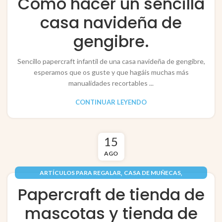
Cómo hacer un sencilla
,
,
NAVIDAD / CHRISTMAS
PAPEL / PAPER
casa navideña de
RECORTABLES PAPERCRAFT
gengibre.
Sencillo papercraft infantil de una casa navideña de gengibre,
esperamos que os guste y que hagáis muchas más
manualidades recortables ...
CONTINUAR LEYENDO
15
AGO
,
,
ARTÍCULOS PARA REGALAR
CASA DE MUÑECAS
,
,
,
EDIFICIOS / BUILDINGS
INFANTIL
JUGUETES / TOYS
Papercraft de tienda de
,
PAPEL / PAPER
RECORTABLES PAPERCRAFT
mascotas y tienda de