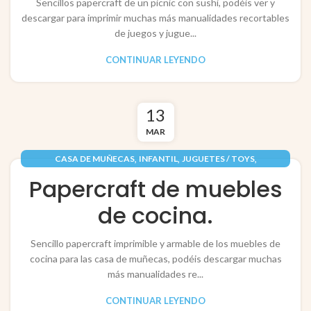
Sencillos papercraft de un picnic con sushi, podéis ver y
descargar para imprimir muchas más manualidades recortables
de juegos y jugue...
CONTINUAR LEYENDO
13
MAR
,
,
,
CASA DE MUÑECAS
INFANTIL
JUGUETES / TOYS
,
PAPEL / PAPER
RECORTABLES PAPERCRAFT
Papercraft de muebles
de cocina.
Sencillo papercraft imprimible y armable de los muebles de
cocina para las casa de muñecas, podéis descargar muchas
más manualidades re...
CONTINUAR LEYENDO