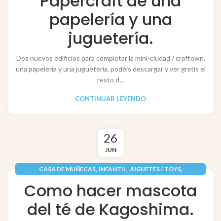
Papercraft de una
RECORTABLES PAPERCRAFT
papelería y una
juguetería.
Dos nuevos edificios para completar la mini-ciudad / craftown,
una papelería y una juguetería, podéis descargar y ver gratis el
resto d...
CONTINUAR LEYENDO
26
JUN
,
,
,
CASA DE MUÑECAS
INFANTIL
JUGUETES / TOYS
,
,
PAPEL / PAPER
PERSONAJES
RECORTABLES PAPERCRAFT
Como hacer mascota
del té de Kagoshima.