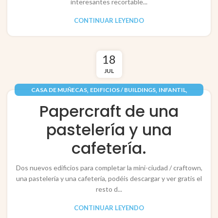
interesantes recortable...
CONTINUAR LEYENDO
18
JUL
,
,
,
CASA DE MUÑECAS
EDIFICIOS / BUILDINGS
INFANTIL
,
,
JUGUETES / TOYS
PAPEL / PAPER
Papercraft de una
RECORTABLES PAPERCRAFT
pastelería y una
cafetería.
Dos nuevos edificios para completar la mini-ciudad / craftown,
una pastelería y una cafetería, podéis descargar y ver gratis el
resto d...
CONTINUAR LEYENDO