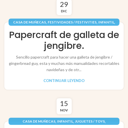
29
DIC
,
,
,
CASA DE MUÑECAS
FESTIVIDADES / FESTIVITIES
INFANTIL
,
,
NAVIDAD / CHRISTMAS
PAPEL / PAPER
Papercraft de galleta de
RECORTABLES PAPERCRAFT
jengibre.
Sencillo papercraft para hacer una galleta de jengibre /
gingerbread guy, esta y muchas más manualidades recortables
navideñas y de otr...
CONTINUAR LEYENDO
15
NOV
,
,
,
CASA DE MUÑECAS
INFANTIL
JUGUETES / TOYS