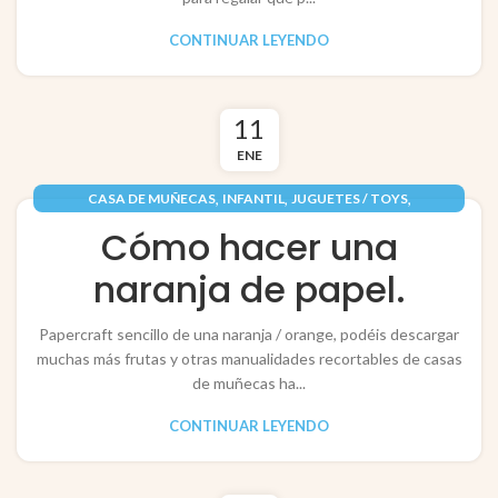
CONTINUAR LEYENDO
11
ENE
,
,
,
CASA DE MUÑECAS
INFANTIL
JUGUETES / TOYS
,
PAPEL / PAPER
RECORTABLES PAPERCRAFT
Cómo hacer una
naranja de papel.
Papercraft sencillo de una naranja / orange, podéis descargar
muchas más frutas y otras manualidades recortables de casas
de muñecas ha...
CONTINUAR LEYENDO