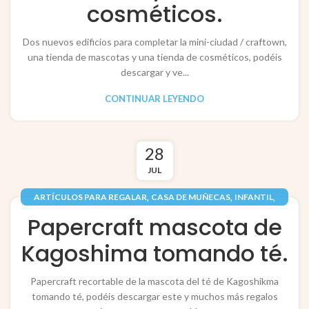
cosméticos.
Dos nuevos edificios para completar la mini-ciudad / craftown,
una tienda de mascotas y una tienda de cosméticos, podéis
descargar y ve...
CONTINUAR LEYENDO
28
JUL
,
,
,
ARTÍCULOS PARA REGALAR
CASA DE MUÑECAS
INFANTIL
,
,
,
JUGUETES / TOYS
PAPEL / PAPER
PERSONAJES
Papercraft mascota de
RECORTABLES PAPERCRAFT
Kagoshima tomando té.
Papercraft recortable de la mascota del té de Kagoshikma
tomando té, podéis descargar este y muchos más regalos