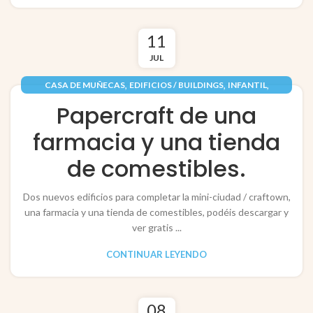
11
JUL
,
,
,
CASA DE MUÑECAS
EDIFICIOS / BUILDINGS
INFANTIL
,
,
JUGUETES / TOYS
PAPEL / PAPER
Papercraft de una
RECORTABLES PAPERCRAFT
farmacia y una tienda
de comestibles.
Dos nuevos edificios para completar la mini-ciudad / craftown,
una farmacia y una tienda de comestibles, podéis descargar y
ver gratis ...
CONTINUAR LEYENDO
08