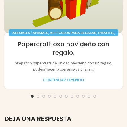
,
,
,
ANIMALES / ANIMALS
ARTÍCULOS PARA REGALAR
INFANTIL
,
,
JUGUETES / TOYS
PAPEL / PAPER
Papercraft oso navideño con
RECORTABLES PAPERCRAFT
regalo.
Simpático papercraft de un oso navideño con un regalo,
podéis hacerlo con amigos y famil...
CONTINUAR LEYENDO
DEJA UNA RESPUESTA