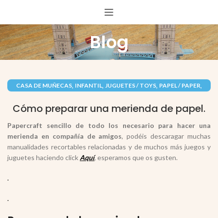
Blog
,
,
,
,
CASA DE MUÑECAS
INFANTIL
JUGUETES / TOYS
PAPEL / PAPER
RECORTABLES PAPERCRAFT
Cómo preparar una merienda de papel.
Papercraft sencillo de todo los necesario para hacer una
merienda en compañía de amigos
, podéis descaragar muchas
manualidades recortables relacionadas y de muchos más juegos y
juguetes haciendo click
Aquí
, esperamos que os gusten.
.
.