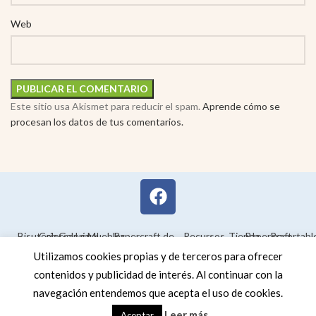
Web
Este sitio usa Akismet para reducir el spam.
Aprende cómo se
procesan los datos de tus comentarios.
Bisutería
Colorear
Galería
Legal
Muebles
Papercraft de
Recursos
Tienda
Papercraft
Recortabl
Maquetas en
educativos
Utilizamos cookies propias y de terceros para ofrecer
3D
contenidos y publicidad de interés. Al continuar con la
navegación entendemos que acepta el uso de cookies.
Leer más
Aceptar