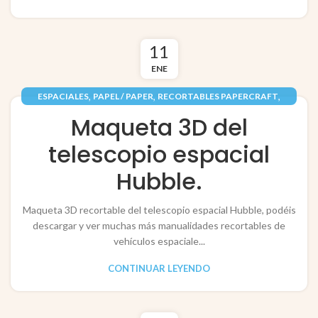
11
ENE
,
,
,
ESPACIALES
PAPEL / PAPER
RECORTABLES PAPERCRAFT
,
TECNOLOGÍA / TECHNOLOGY
VEHÍCULOS / VEHICLES
Maqueta 3D del
telescopio espacial
Hubble.
Maqueta 3D recortable del telescopio espacial Hubble, podéis
descargar y ver muchas más manualidades recortables de
vehículos espaciale...
CONTINUAR LEYENDO