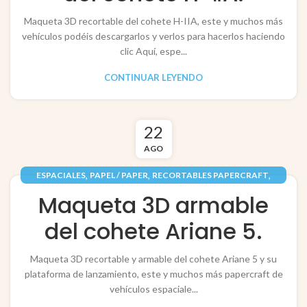
Maqueta 3D recortable del cohete H-IIA, este y muchos más
vehículos podéis descargarlos y verlos para hacerlos haciendo
clic Aquí, espe...
CONTINUAR LEYENDO
22
AGO
,
,
,
ESPACIALES
PAPEL / PAPER
RECORTABLES PAPERCRAFT
VEHÍCULOS / VEHICLES
Maqueta 3D armable
del cohete Ariane 5.
Maqueta 3D recortable y armable del cohete Ariane 5 y su
plataforma de lanzamiento, este y muchos más papercraft de
vehículos espaciale...