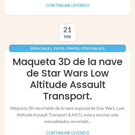
CONTINUAR LEYENDO
21
FEB
,
,
,
ESPACIALES
PAPEL / PAPER
PERSONAJES
,
RECORTABLES PAPERCRAFT
VEHÍCULOS / VEHICLES
Maqueta 3D de la nave
de Star Wars Low
Altitude Assault
Transport.
Maqueta 3D recortable de la nave espacial de Star Wars, Low
Altitude Assault Transport (LAAT), esta y muchas más
manualidades recortabl...
CONTINUAR LEYENDO