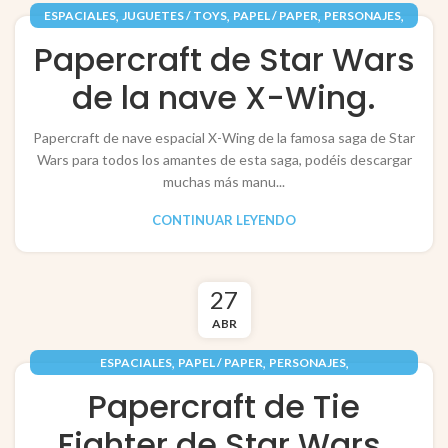
,
,
,
,
ESPACIALES
JUGUETES / TOYS
PAPEL / PAPER
PERSONAJES
,
RECORTABLES PAPERCRAFT
VEHÍCULOS / VEHICLES
Papercraft de Star Wars
de la nave X-Wing.
Papercraft de nave espacial X-Wing de la famosa saga de Star
Wars para todos los amantes de esta saga, podéis descargar
muchas más manu...
CONTINUAR LEYENDO
27
ABR
,
,
,
ESPACIALES
PAPEL / PAPER
PERSONAJES
,
RECORTABLES PAPERCRAFT
VEHÍCULOS / VEHICLES
Papercraft de Tie
Fighter de Star Wars.