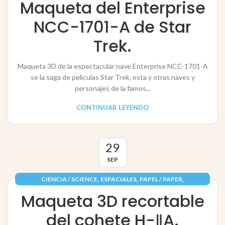
Maqueta del Enterprise
NCC-1701-A de Star
Trek.
Maqueta 3D de la espectacular nave Enterprise NCC-1701-A
se la saga de películas Star Trek, esta y otras naves y
personajes de la famos...
CONTINUAR LEYENDO
29
SEP
,
,
,
CIENCIA / SCIENCE
ESPACIALES
PAPEL / PAPER
,
RECORTABLES PAPERCRAFT
VEHÍCULOS / VEHICLES
Maqueta 3D recortable
del cohete H-ⅡA.