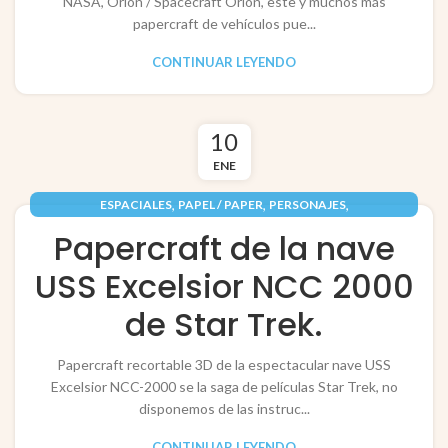
NASA, Orion / Spacecraft Orion, este y muchos más
papercraft de vehículos pue...
CONTINUAR LEYENDO
10
ENE
,
,
,
ESPACIALES
PAPEL / PAPER
PERSONAJES
,
RECORTABLES PAPERCRAFT
VEHÍCULOS / VEHICLES
Papercraft de la nave
USS Excelsior NCC 2000
de Star Trek.
Papercraft recortable 3D de la espectacular nave USS
Excelsior NCC-2000 se la saga de películas Star Trek, no
disponemos de las instruc...
CONTINUAR LEYENDO