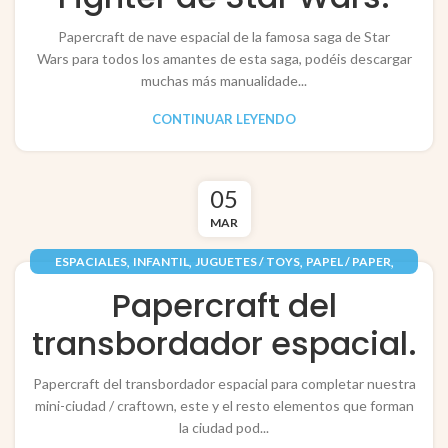
Papercraft de nave espacial de la famosa saga de Star
Wars para todos los amantes de esta saga, podéis descargar
muchas más manualidade...
CONTINUAR LEYENDO
05
MAR
,
,
,
,
ESPACIALES
INFANTIL
JUGUETES / TOYS
PAPEL / PAPER
,
RECORTABLES PAPERCRAFT
VEHÍCULOS / VEHICLES
Papercraft del
transbordador espacial.
Papercraft del transbordador espacial para completar nuestra
mini-ciudad / craftown, este y el resto elementos que forman
la ciudad pod...