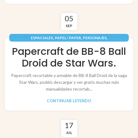
05
SEP
,
,
,
ESPACIALES
PAPEL / PAPER
PERSONAJES
,
RECORTABLES PAPERCRAFT
VEHÍCULOS / VEHICLES
Papercraft de BB-8 Ball
Droid de Star Wars.
Papercraft recortable y armable de BB-8 Ball Droid de la saga
Star Wars, podéis descargar y ver gratis muchas más
manualidades recortab...
CONTINUAR LEYENDO
17
JUL