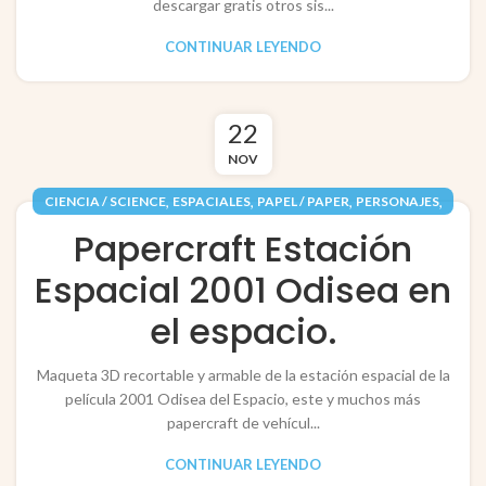
descargar gratis otros sis...
CONTINUAR LEYENDO
22
NOV
,
,
,
,
CIENCIA / SCIENCE
ESPACIALES
PAPEL / PAPER
PERSONAJES
,
RECORTABLES PAPERCRAFT
VEHÍCULOS / VEHICLES
Papercraft Estación
Espacial 2001 Odisea en
el espacio.
Maqueta 3D recortable y armable de la estación espacial de la
película 2001 Odisea del Espacio, este y muchos más
papercraft de vehícul...
CONTINUAR LEYENDO