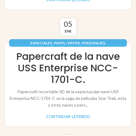
05
ENE
,
,
,
ESPACIALES
PAPEL / PAPER
PERSONAJES
,
RECORTABLES PAPERCRAFT
VEHÍCULOS / VEHICLES
Papercraft de la nave
USS Enterprise NCC-
1701-C.
Papercraft recortable 3D de la espectacular nave USS
Enterprise NCC-1701-C se la saga de películas Star Trek, esta
y otras naves y pers...
CONTINUAR LEYENDO