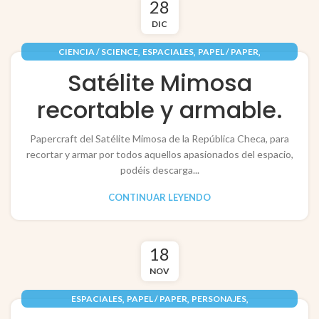
28
DIC
,
,
,
CIENCIA / SCIENCE
ESPACIALES
PAPEL / PAPER
,
,
RECORTABLES PAPERCRAFT
TECNOLOGÍA / TECHNOLOGY
Satélite Mimosa
VEHÍCULOS / VEHICLES
recortable y armable.
Papercraft del Satélite Mimosa de la República Checa, para
recortar y armar por todos aquellos apasionados del espacio,
podéis descarga...
CONTINUAR LEYENDO
18
NOV
,
,
,
ESPACIALES
PAPEL / PAPER
PERSONAJES
,
RECORTABLES PAPERCRAFT
VEHÍCULOS / VEHICLES