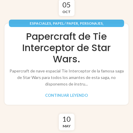
05
OCT
,
,
,
ESPACIALES
PAPEL / PAPER
PERSONAJES
,
RECORTABLES PAPERCRAFT
VEHÍCULOS / VEHICLES
Papercraft de Tie
Interceptor de Star
Wars.
Papercraft de nave espacial Tie Interceptor de la famosa saga
de Star Wars para todos los amantes de esta saga, no
disponemos de instru...
CONTINUAR LEYENDO
10
MAY