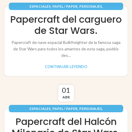
,
,
,
ESPACIALES
PAPEL / PAPER
PERSONAJES
,
RECORTABLES PAPERCRAFT
VEHÍCULOS / VEHICLES
Papercraft del carguero
de Star Wars.
Papercraft de nave espacial Bulkfreighter de la famosa saga
de Star Wars para todos los amantes de esta saga, podéis
des...
CONTINUAR LEYENDO
01
ABR
,
,
,
ESPACIALES
PAPEL / PAPER
PERSONAJES
,
RECORTABLES PAPERCRAFT
VEHÍCULOS / VEHICLES
Papercraft del Halcón