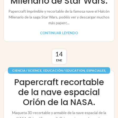
Milenario de Star Wars.
Papercraft imprimible y recortable de la famosa nave el Halcón
Milenario de la saga Star Wars, podéis ver y descargar muchos
más paperc...
CONTINUAR LEYENDO
14
ENE
,
,
,
CIENCIA / SCIENCE
EDUCACIÓN / EDUCATION
ESPACIALES
,
,
PAPEL / PAPER
RECORTABLES PAPERCRAFT
Papercraft recortable
VEHÍCULOS / VEHICLES
de la nave espacial
Orión de la NASA.
Maqueta 3D recortable y armable de la nave espacial de la