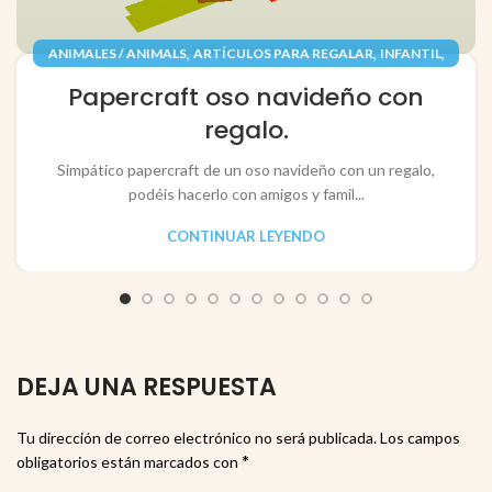
,
,
,
ANIMALES / ANIMALS
ARTÍCULOS PARA REGALAR
INFANTIL
,
,
JUGUETES / TOYS
PAPEL / PAPER
Papercraft oso navideño con
RECORTABLES PAPERCRAFT
regalo.
Simpático papercraft de un oso navideño con un regalo,
podéis hacerlo con amigos y famil...
CONTINUAR LEYENDO
DEJA UNA RESPUESTA
Tu dirección de correo electrónico no será publicada.
Los campos
*
obligatorios están marcados con