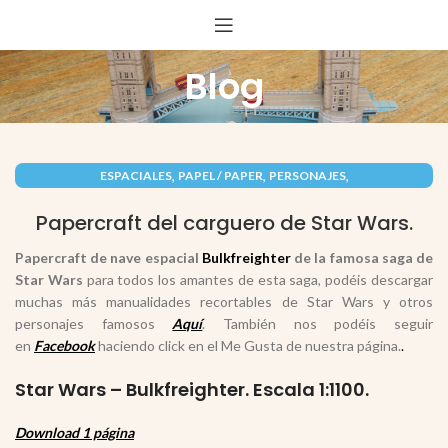
Blog
,
,
,
ESPACIALES
PAPEL / PAPER
PERSONAJES
,
RECORTABLES PAPERCRAFT
VEHÍCULOS / VEHICLES
Papercraft del carguero de Star Wars.
Papercraft de
nave espacial
Bulkfreighter
de la famosa saga de
Star Wars
para todos los amantes de esta saga, podéis descargar
muchas más manualidades recortables de Star Wars y otros
personajes famosos
Aquí
. También nos podéis seguir
en
Facebook
haciendo click en el Me Gusta de nuestra página.
.
Star Wars – Bulkfreighter. Escala 1:1100.
Download 1 página