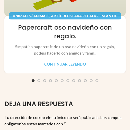
,
,
,
ANIMALES / ANIMALS
ARTÍCULOS PARA REGALAR
INFANTIL
,
,
JUGUETES / TOYS
PAPEL / PAPER
Papercraft oso navideño con
RECORTABLES PAPERCRAFT
regalo.
Simpático papercraft de un oso navideño con un regalo,
podéis hacerlo con amigos y famil...
CONTINUAR LEYENDO
DEJA UNA RESPUESTA
Tu dirección de correo electrónico no será publicada.
Los campos
*
obligatorios están marcados con