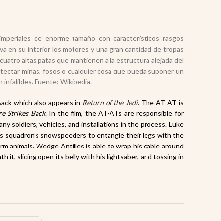
imperiales de enorme tamaño con característicos rasgos
a en su interior los motores y una gran cantidad de tropas
 cuatro altas patas que mantienen a la estructura alejada del
etectar minas, fosos o cualquier cosa que pueda suponer un
 infalibles. Fuente: Wikipedia.
Back
which also appears in
Return of the Jedi
. The AT-AT is
e Strikes Back
. In the film, the AT-ATs are responsible for
y soldiers, vehicles, and installations in the process. Luke
s his squadron’s snowspeeders to entangle their legs with the
rm animals. Wedge Antilles is able to wrap his cable around
it, slicing open its belly with his lightsaber, and tossing in