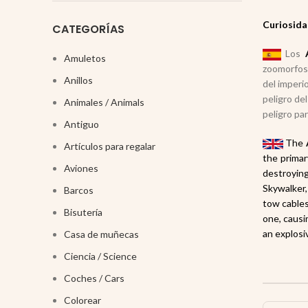
Curiosida
CATEGORÍAS
Los
Amuletos
zoomorfos,
Anillos
del imperi
peligro de
Animales / Animals
peligro par
Antiguo
The
Artículos para regalar
the primar
Aviones
destroying
Skywalker,
Barcos
tow cables
Bisutería
one, causin
an explosi
Casa de muñecas
Ciencia / Science
Coches / Cars
Colorear