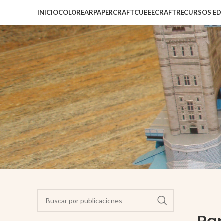
INICIO
COLOREAR
PAPERCRAFT
CUBEECRAFT
RECURSOS E
Pa