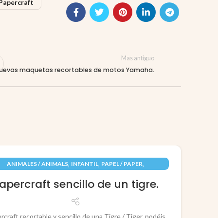
Papercraft
Mas antiguo
uevas maquetas recortables de motos Yamaha.
09
,
,
,
ANIMALES / ANIMALS
INFANTIL
PAPEL / PAPER
JUN
RECORTABLES PAPERCRAFT
apercraft sencillo de un tigre.
rcraft recortable y sencillo de una Tigre / Tiger, podéis