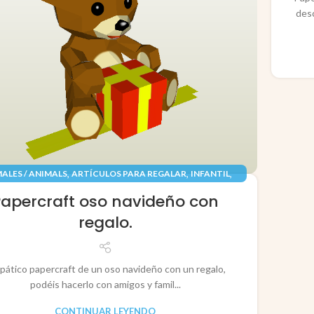
des
,
,
,
ALES / ANIMALS
ARTÍCULOS PARA REGALAR
INFANTIL
,
,
TES / TOYS
PAPEL / PAPER
RECORTABLES PAPERCRAFT
Papercraft oso navideño con
regalo.
pático papercraft de un oso navideño con un regalo,
podéis hacerlo con amigos y famil...
CONTINUAR LEYENDO