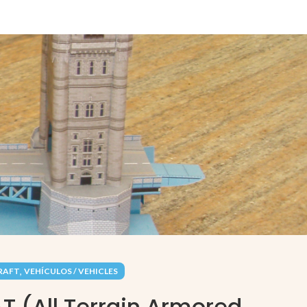
,
RAFT
VEHÍCULOS / VEHICLES
T (All Terrain Armored