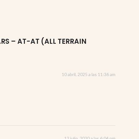
RS – AT-AT (ALL TERRAIN
10 abril, 2025 a las 11:36 am
12 julio, 2020 a las 6:04 pm