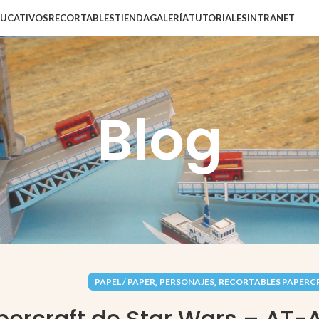
DUCATIVOS
RECORTABLES
TIENDA
GALERÍA
TUTORIALES
INTRANET
Blog
,
,
PAPEL / PAPER
PERSONAJES
RECORTABLES PAPERC
percraft de Star Wars – AT-A