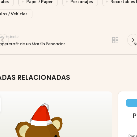
iales
Papel / Paper
Personajes
Recortables 
los / Vehicles
as reciente
apercraft de un Martín Pescador.
N
ADAS RELACIONADAS
P
Pape