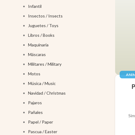
Infantil
Insectos / Insects
Juguetes / Toys
Libros / Books
Maquinaria
Máscaras
Militares / Military
Motos
ANIM
JUGUE
Música / Music
Navidad / Christmas
Pajaros
Pañales
Sim
Papel / Paper
Pascua / Easter