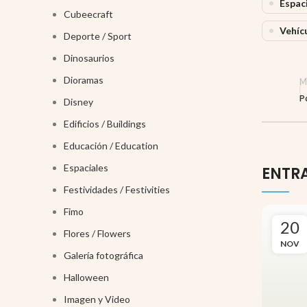
Espac
Cubeecraft
Vehícu
Deporte / Sport
Dinosaurios
Dioramas
M
P
Disney
Edificios / Buildings
Educación / Education
Espaciales
ENTR
Festividades / Festivities
Fimo
20
Flores / Flowers
NOV
Galería fotográfica
Halloween
Imagen y Video