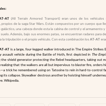
des:
AT-AT
(All Terrain Armored Transport) eran unos de los vehículos 
 propios de la saga Star Wars. Están compuestos por un cuerpo que llev
o galáctico, una cabeza donde esta la cabina de control y el armamento y
l suelo. Además, bajo sus enormes patas, se encuentran radares para d
a la tripulación o el propio vehículo. Con esta combinación los
AT-AT
eran
AT-AT
is a large, four-legged walker introduced in The Empire Strikes 
y assault vehicle during the Battle of Hoth, first depicted in
The Empir
 the shield generator protecting the Rebel headquarters, taking out man
 realizing that the walkers are all but impervious to blaster fire, order
—a trick he remembered using on Tatooine to rein in hard-to-control fa
g its collapse. Skywalker destroys another by hoisting himself underneath 
ve. Wikipedia.