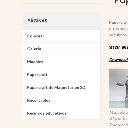
PÁGINAS
Papercraf
otros per
seguirnos 
Colorear
Star Wa
Galería
Download 6
Muebles
Papercraft
Papercraft de Maquetas en 3D.
Recortables
Maqueta 3
Recursos educativos
AT (All Te
Transport)