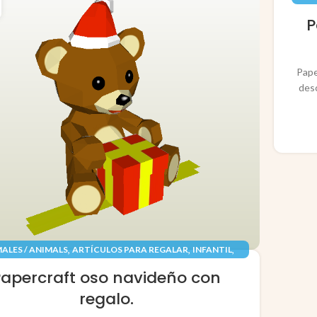
P
Pape
des
,
,
,
ALES / ANIMALS
ARTÍCULOS PARA REGALAR
INFANTIL
,
,
TES / TOYS
PAPEL / PAPER
RECORTABLES PAPERCRAFT
Papercraft oso navideño con
regalo.