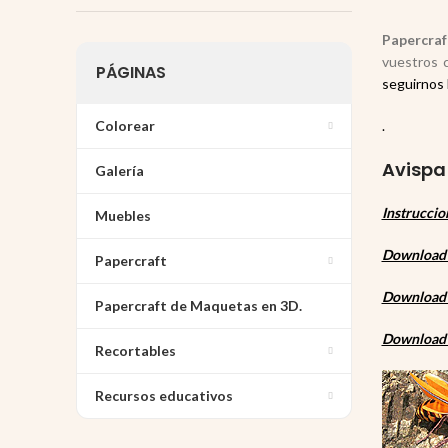
Papercraf
vuestros 
PÁGINAS
seguirnos 
Colorear
.
Avispa
Galería
Instruccio
Muebles
Download 1
Papercraft
Download 1
Papercraft de Maquetas en 3D.
Download 1
Recortables
Recursos educativos