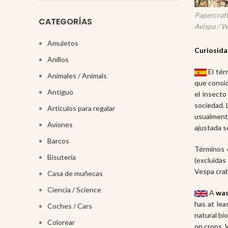
Papercraft
CATEGORÍAS
Avispa / W
Amuletos
Curiosida
Anillos
El té
Animales / Animals
que consid
Antiguo
el insect
sociedad. 
Artículos para regalar
usualmente
Aviones
ajustada se
Barcos
Términos 
Bisutería
(excluidas
Vespa crab
Casa de muñecas
Ciencia / Science
A
wa
has at lea
Coches / Cars
natural bi
Colorear
on crops. 