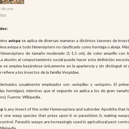
 de una
asp.
des:
rmino
avispa
se aplica de diversas maneras a distintos taxones de insec
era avispa a todo himenóptero no clasificado como hormiga o abeja. Más e
o himenóptero de tamaño moderado (1-1,5 cm), de color amarillo con 
La alusión al comportamiento social puede hacer esta definición excesi
 se emplea basándose únicamente en la apariencia y sin distinguir el
 refiere a los insectos de la familia Vespidae.
derivados usualmente empleados son «avispilla» y «avispón». El pr
 las hormigas), mientras que el segundo se aplica a los de gran tama
ro). Fuente: Wikipedia.
sp
is any insect of the order Hymenoptera and suborder Apodrita that is
st one wasp species that preys upon it or parasitizes it, making wasps 
ocontrol. Parasitic wasps are increasingly used in agricultural pest contr
Wikipedia.