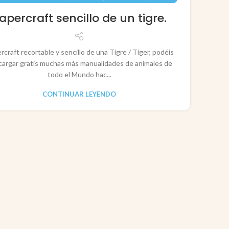
JUN
RECORTABLES PAPERCRAFT
apercraft sencillo de un tigre.
rcraft recortable y sencillo de una Tigre / Tiger, podéis
cargar gratis muchas más manualidades de animales de
todo el Mundo hac...
CONTINUAR LEYENDO
CO
P
Pape
rec