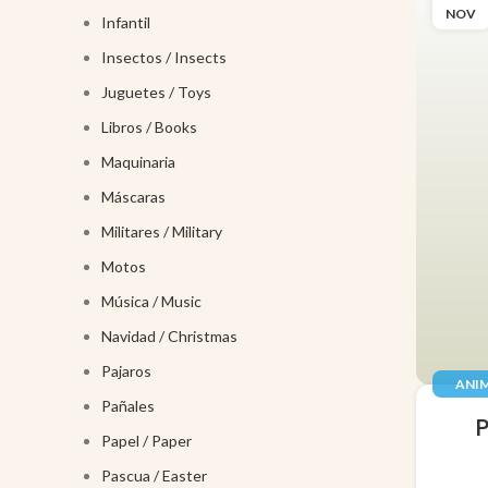
NOV
Infantil
Insectos / Insects
Juguetes / Toys
Libros / Books
Maquinaria
Máscaras
Militares / Military
Motos
Música / Music
Navidad / Christmas
Pajaros
ANIM
Pañales
JUGUE
Papel / Paper
Pascua / Easter