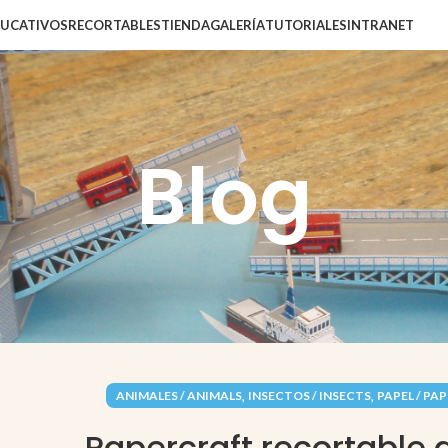
DUCATIVOS
RECORTABLES
TIENDA
GALERÍA
TUTORIALES
INTRANET
Blog
,
,
ANIMALES / ANIMALS
INSECTOS / INSECTS
PAPEL / PA
Papercraft recortable 