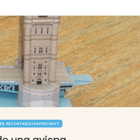
,
PER
RECORTABLES PAPERCRAFT
de una avispa.