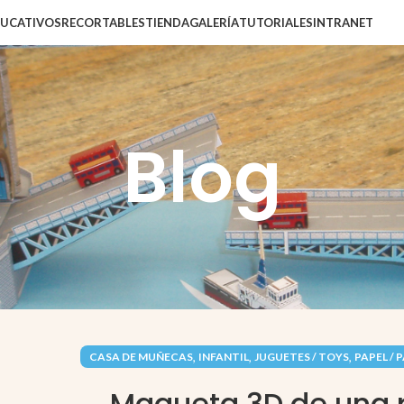
DUCATIVOS
RECORTABLES
TIENDA
GALERÍA
TUTORIALES
INTRANET
Blog
,
,
,
CASA DE MUÑECAS
INFANTIL
JUGUETES / TOYS
PAPEL / 
Maqueta 3D de una 