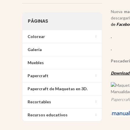
Nueva
ma
descargarl
PÁGINAS
de
Facebo
Colorear
.
.
Galería
Pescaderí
Muebles
Download 
Papercraft
Papercraft de Maquetas en 3D.
Papercraft
Recortables
.
Recursos educativos