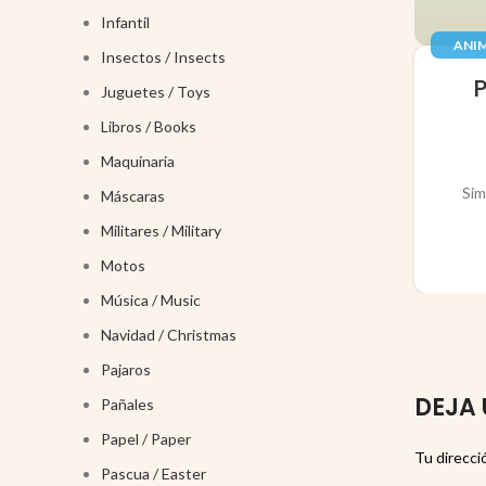
Infantil
ANIM
Insectos / Insects
JUGUE
Juguetes / Toys
Libros / Books
Maquinaria
Sim
Máscaras
Militares / Military
Motos
Música / Music
Navidad / Christmas
Pajaros
DEJA 
Pañales
Papel / Paper
Tu direcci
Pascua / Easter