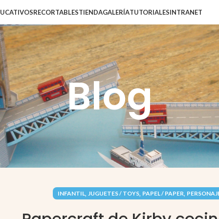
DUCATIVOS
RECORTABLES
TIENDA
GALERÍA
TUTORIALES
INTRANET
Blog
,
,
,
INFANTIL
JUGUETES / TOYS
PAPEL / PAPER
PERSONAJ
Papercraft de Kirby coci