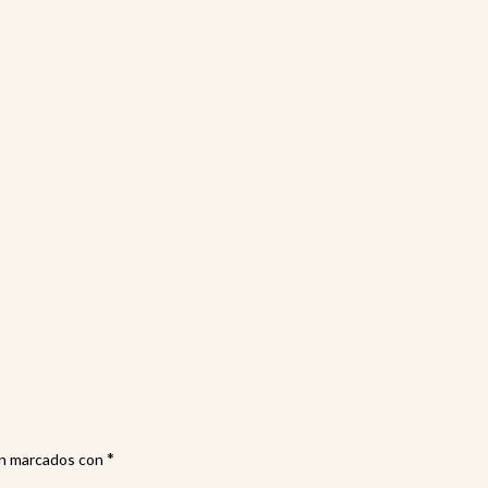
Pape
rec
*
án marcados con