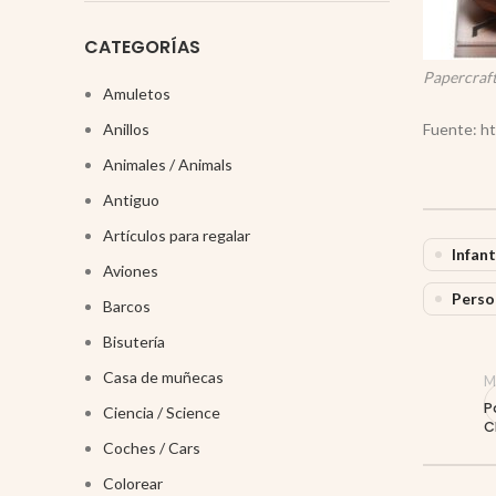
CATEGORÍAS
Papercraft
Amuletos
Anillos
Fuente: ht
Animales / Animals
Antiguo
Artículos para regalar
Infant
Aviones
Perso
Barcos
Bisutería
Casa de muñecas
M
P
Ciencia / Science
C
Coches / Cars
Colorear