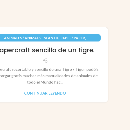
09
,
,
,
ANIMALES / ANIMALS
INFANTIL
PAPEL / PAPER
JUN
RECORTABLES PAPERCRAFT
apercraft sencillo de un tigre.
rcraft recortable y sencillo de una Tigre / Tiger, podéis
cargar gratis muchas más manualidades de animales de
todo el Mundo hac...
CONTINUAR LEYENDO
CO
P