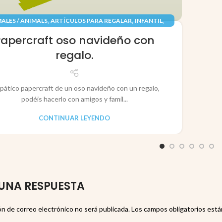
,
,
,
ALES / ANIMALS
ARTÍCULOS PARA REGALAR
INFANTIL
,
,
TES / TOYS
PAPEL / PAPER
RECORTABLES PAPERCRAFT
Papercraft oso navideño con
regalo.
pático papercraft de un oso navideño con un regalo,
podéis hacerlo con amigos y famil...
CONTINUAR LEYENDO
UNA RESPUESTA
ón de correo electrónico no será publicada.
Los campos obligatorios est