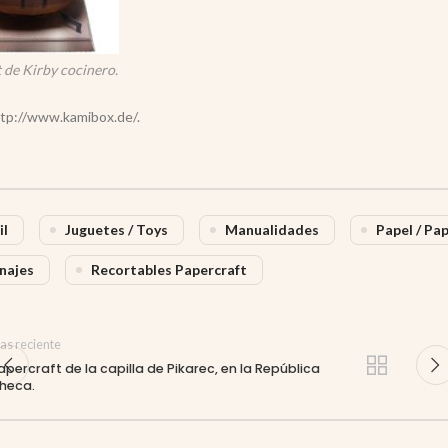
 de Kirby cocinero.
tp://www.kamibox.de/.
il
Juguetes / Toys
Manualidades
Papel / Pa
najes
Recortables Papercraft
as reciente
apercraft de la capilla de Pikarec, en la República
heca.