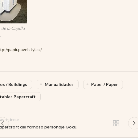
 de la Capilla
.
p://papir.pavelstyl.cz/
ios / Buildings
Manualidades
Papel / Paper
tables Papercraft
as reciente
apercraft del famoso personaje Goku.