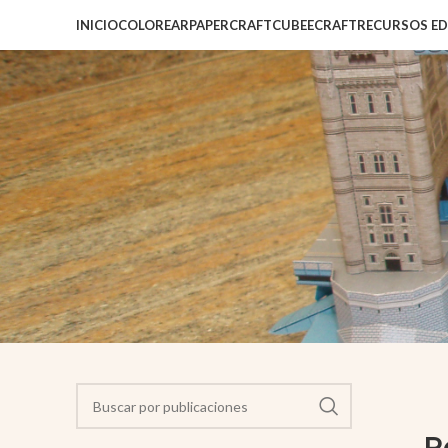
INICIO
COLOREAR
PAPERCRAFT
CUBEECRAFT
RECURSOS E
P