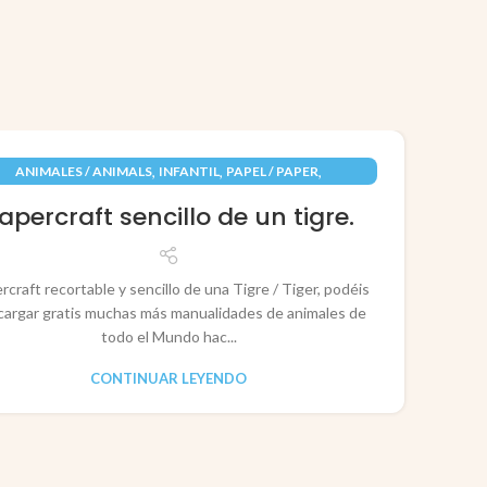
09
,
,
,
ANIMALES / ANIMALS
INFANTIL
PAPEL / PAPER
JUN
RECORTABLES PAPERCRAFT
apercraft sencillo de un tigre.
rcraft recortable y sencillo de una Tigre / Tiger, podéis
cargar gratis muchas más manualidades de animales de
todo el Mundo hac...
CONTINUAR LEYENDO
CO
P