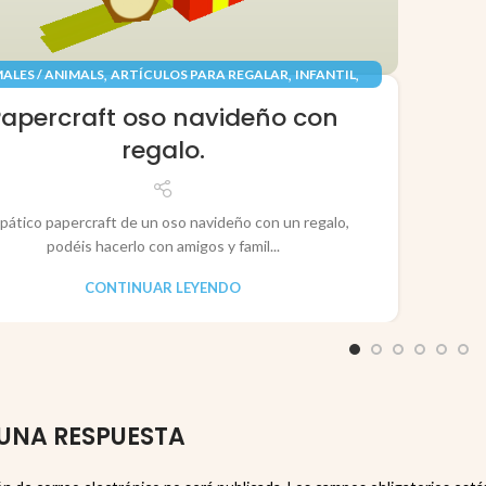
,
,
,
ALES / ANIMALS
ARTÍCULOS PARA REGALAR
INFANTIL
,
,
TES / TOYS
PAPEL / PAPER
RECORTABLES PAPERCRAFT
Papercraft oso navideño con
regalo.
pático papercraft de un oso navideño con un regalo,
podéis hacerlo con amigos y famil...
CONTINUAR LEYENDO
UNA RESPUESTA