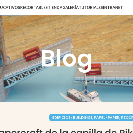
DUCATIVOS
RECORTABLES
TIENDA
GALERÍA
TUTORIALES
INTRANET
Blog
,
,
EDIFICIOS / BUILDINGS
PAPEL / PAPER
RECOR
apercraft de la capilla de Pi