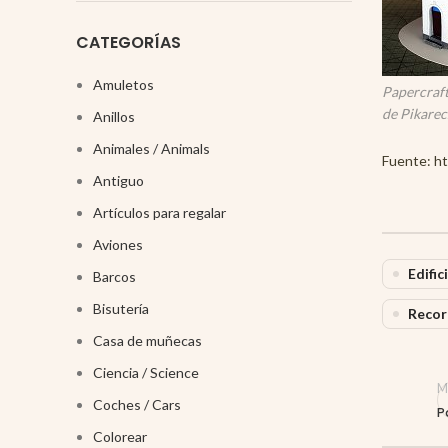
CATEGORÍAS
Amuletos
Papercraft
de Pikarec
Anillos
Animales / Animals
Fuente: htt
Antiguo
Artículos para regalar
Aviones
Edific
Barcos
Bisutería
Recor
Casa de muñecas
Ciencia / Science
M
Coches / Cars
P
Colorear