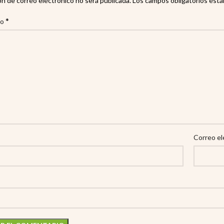
ón de correo electrónico no será publicada.
Los campos obligatorios est
*
io
Correo el