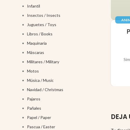
Infantil
Insectos / Insects
ANIM
Juguetes / Toys
JUGUE
Libros / Books
Maquinaria
Máscaras
Sim
Militares / Military
Motos
Música / Music
Navidad / Christmas
Pajaros
Pañales
DEJA 
Papel / Paper
Pascua / Easter